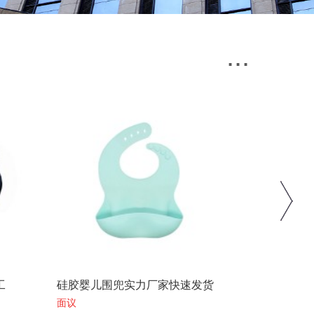
...
工
硅胶婴儿围兜实力厂家快速发货
硅胶耳机保
面议
面议