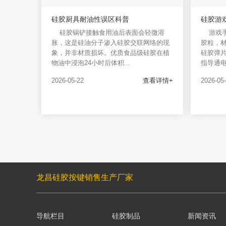
硅胶厨具耐油性误区科普
硅胶游
硅胶锅铲接触食用油后表面会轻微溶
游戏
胀，这是硅油分子渗入硅胶交联网络的现
胶粒，
象，并非材质损坏。优质食品级硅胶在植
硅胶弹
物油中浸泡24小时后体积...
指导通电
2026-05-22
查看详情+
2026-05
龙昌硅胶按键销售生产厂家
导航栏目
硅胶制品
新闻资讯