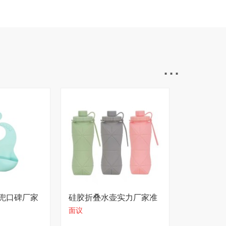
...
兜口碑厂家
硅胶折叠水壶实力厂家准
面议
时交货