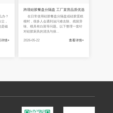
跨境硅胶餐盘分隔盘 工厂直营品质优选
么办？
在日常使用硅胶餐盘分隔盘或硅胶蛋糕
灰尘，
模时，很多人会遇到油污难去除、残留异
能是磁
味、模具有白斑等问题。以下整理一套针
对硅胶厨具的清洗与保...
看详情+
2026-05-22
查看详情+