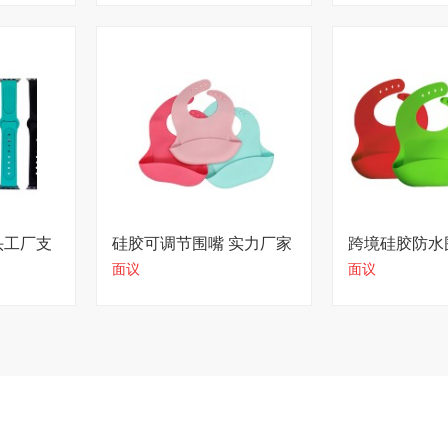
头工厂支
硅胶可调节围嘴 实力厂家
跨境硅胶防水
面议
面议
快速生产
家