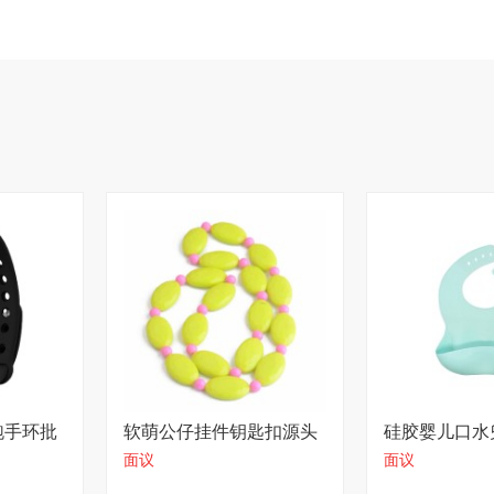
跑手环批
软萌公仔挂件钥匙扣源头
硅胶婴儿口水
面议
面议
工厂
用料实在