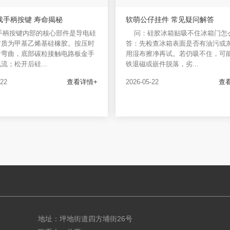
戏手柄按键 寿命揭秘
软萌公仔挂件 常见疑问解答
手柄按键内部的核心部件是导电硅
问：硅胶冰箱贴吸不住冰箱门怎
材质为甲基乙烯基硅橡胶。按压时
答：先检查冰箱表面是否有油污或
片弯曲，底部碳粒接触电路板金手
用湿布擦净再试。若仍吸不住，可
流；松开后硅...
铁退磁或嵌件脱落，劣...
-22
查看详情+
2026-05-22
查
地址：坪地街道四方埔街26号