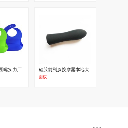
围嘴实力厂
硅胶前列腺按摩器本地大
面议
厂
...