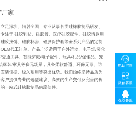
产厂家
家立足深圳、辐射全国，专业从事各类硅橡胶制品研发、
专注于 硅胶乳贴、硅胶管、医疗硅胶配件、硅胶情趣用
、硅胶按键、硅胶杯套、硅胶保护套等全系列产品的定制
OEM代工订单。产品广泛适用于户外运动、电子烟/雾化
/交通工具、智能穿戴/电子配件、玩具/礼品/促销品、宠

咨询
建筑家装/家具等多元场景，具备柔软舒适、环保无毒、防
18902
电话咨询
、安装便捷、经久耐用等突出优势。我们始终坚持品质为

微
外客户提供专业的选型建议、高效的生产交付及完善的售
微信客服
赖的一站式硅橡胶制品供应伙伴。

在线客服