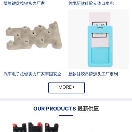
薄膜键盘按键实力厂家
跨境新款硅胶立体口水兜
户
招
商
联
聘
合
系
作
方
式
汽车电子按键实力厂家牢固安全
新款硅胶吊牌源头工厂定制
MORE+
OUR PRODUCTS
最新供应