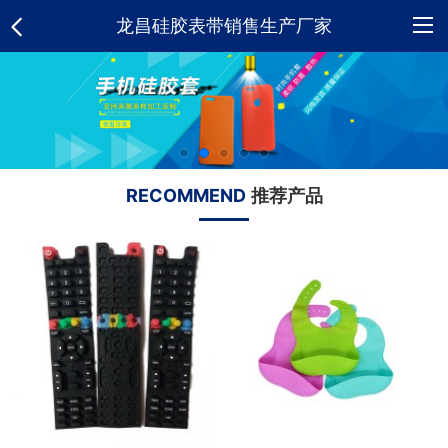
龙昌硅胶表带销售生产厂家
网
站
关
首
于
硅
RECOMMEND
推荐产品
页
我
胶
新
们
制
闻
荣
品
资
誉
合
讯
资
作
人
质
客
才
招