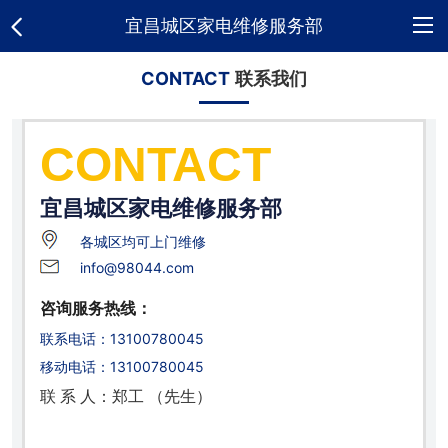
宜昌城区家电维修服务部
网
CONTACT
联系我们
站
关
CONTACT
首
于
维
宜昌城区家电维修服务部
页
我
修
新
各城区均可上门维修
们
项
闻
荣
info@98044.com
咨询服务热线：
目
资
誉
合
联系电话：13100780045
讯
资
作
人
移动电话：13100780045
联 系 人：郑工 （先生）
质
客
才
招