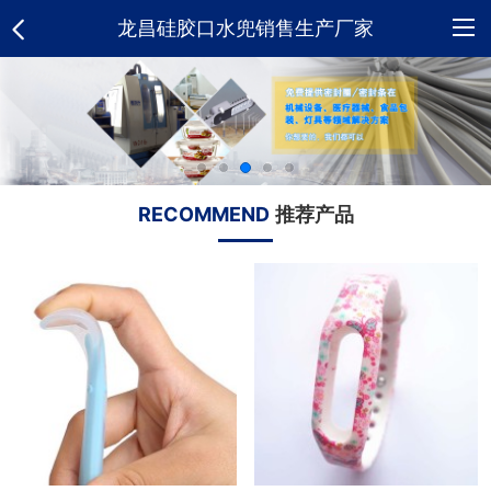
龙昌硅胶口水兜销售生产厂家
网
站
关
首
于
硅
RECOMMEND
推荐产品
页
我
胶
新
们
制
闻
荣
品
资
誉
合
讯
资
作
人
质
客
才
招