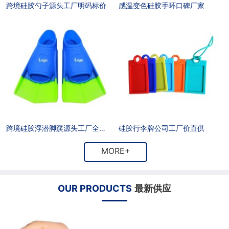
跨境硅胶勺子源头工厂明码标价
感温变色硅胶手环口碑厂家
户
招
商
联
聘
合
系
作
方
式
跨境硅胶浮潜脚蹼源头工厂全国发货
硅胶行李牌公司工厂价直供
MORE+
OUR PRODUCTS
最新供应