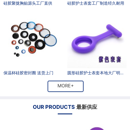
硅胶聚拢胸贴源头工厂直供
硅胶护士表套工厂制造经久耐用
户
招
商
联
聘
合
系
作
方
式
保温杯硅胶密封圈 送货上门
圆形硅胶护士表套本地大厂明码标价
MORE+
OUR PRODUCTS
最新供应