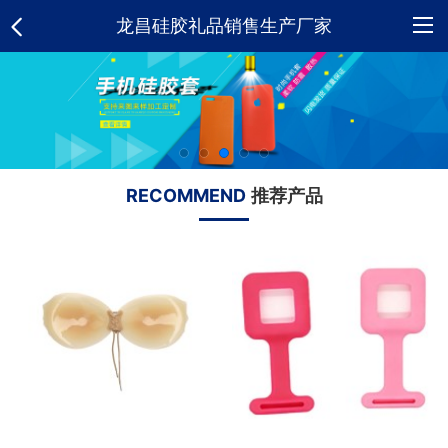
龙昌硅胶礼品销售生产厂家
网
站
关
首
于
硅
RECOMMEND
推荐产品
页
我
胶
新
们
制
闻
荣
品
资
誉
合
讯
资
作
人
质
客
才
招