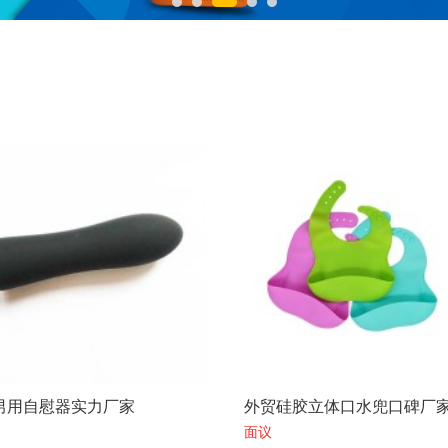
硅胶立体口水兜口碑厂家
硅胶自粘胸垫厂家量大从优
面议