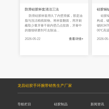
防滑硅胶杯套清洁三法
硅胶锅
防滑硅胶杯套用久了内壁滑腻，那是油
硅胶
脂与洗洁精残留物。将杯套翻面，用牙刷
构成，键
蘸取少量牙膏干刷内壁凸点纹路，牙膏中
键的34
的微细研磨剂可去除油...
00℃高
2026-05-22
查看详情+
2026-05
龙昌硅胶手环腕带销售生产厂家
导航栏目
硅胶制品
新闻资讯