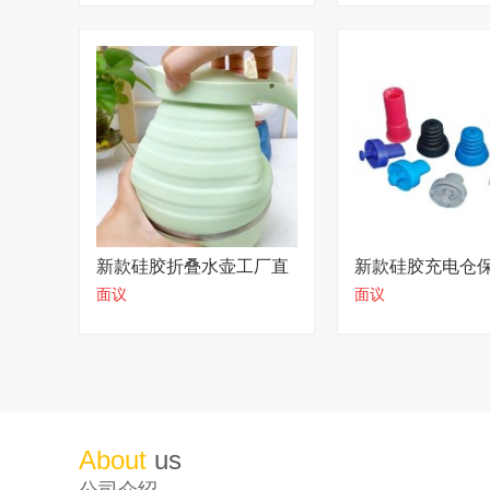
新款硅胶折叠水壶工厂直
新款硅胶充电仓
面议
面议
营
头工厂定制
About
us