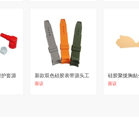
保护套源
新款双色硅胶表带源头工
硅胶聚拢胸贴
面议
面议
厂包售后
诺