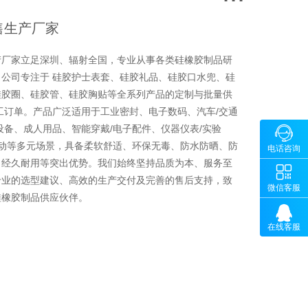
售生产厂家
产厂家立足深圳、辐射全国，专业从事各类硅橡胶制品研
公司专注于 硅胶护士表套、硅胶礼品、硅胶口水兜、硅
硅胶圈、硅胶管、硅胶胸贴等全系列产品的定制与批量供
工订单。产品广泛适用于工业密封、电子数码、汽车/交通
设备、成人用品、智能穿戴/电子配件、仪器仪表/实验

咨询
运动等多元场景，具备柔软舒适、环保无毒、防水防晒、防
18902
电话咨询
、经久耐用等突出优势。我们始终坚持品质为本、服务至

微
专业的选型建议、高效的生产交付及完善的售后支持，致
微信客服
硅橡胶制品供应伙伴。

在线客服