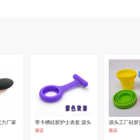
实力厂家
带卡槽硅胶护士表套 源头
源头工厂硅胶
面议
面议
工厂
供价