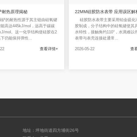
铲耐热原理揭秘
22MM硅胶防水表带 应用误区解
锅铲的耐热性源于其主链由硅氧键
硅胶防水表带主要采用铂金硫化
能高达445kJ/mol，远高于碳碳
胶制成，分子结构中的硅氧键使其
7kJ/mol。这一化学结构使硅胶在2
水特性，接触角约110°，水滴难以
温下仍能保持弹性...
表带与表壳连接处通常...
-22
查看详情+
2026-05-22
查
地址：坪地街道四方埔街26号