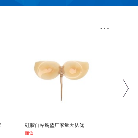
...
新款硅胶乳贴 实力厂家直供价
硅胶个性行
面议
面议