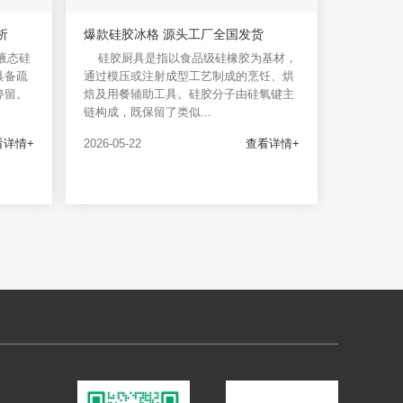
析
爆款硅胶冰格 源头工厂全国发货
液态硅
硅胶厨具是指以食品级硅橡胶为基材，
具备疏
通过模压或注射成型工艺制成的烹饪、烘
停留。
焙及用餐辅助工具。硅胶分子由硅氧键主
链构成，既保留了类似...
看详情+
2026-05-22
查看详情+