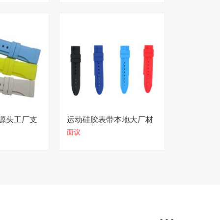
源头工厂支
运动硅胶表带本地大厂材
面议
质扎实
...