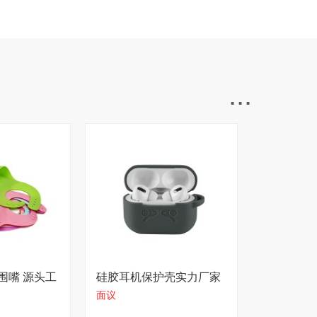
...
围嘴 源头工
硅胶耳机保护壳实力厂家
面议
加急可做