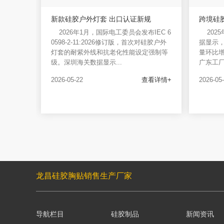
新款硅胶户外灯套 出口认证新规
跨境硅
2026年1月，国际电工委员会发布IEC 6
202
0598-2-11:2026修订版，首次对硅胶户外
据显示
灯套的耐紫外线和抗老化性能设定强制等
量环比增
级。深圳海关数据显示...
广东工厂
2026-05-22
查看详情+
2026-05
龙昌硅胶胸贴销售生产厂家
导航栏目
硅胶制品
新闻资讯