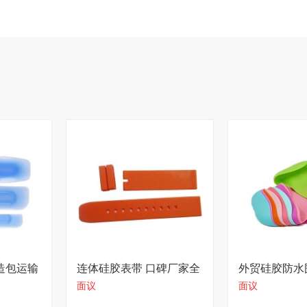
面议
造包运输
连体硅胶表带 口碑厂家全
外贸硅胶防水
面议
面议
国发货
厂支持定制