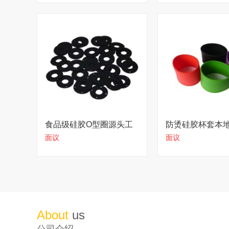
食品级硅胶O型圈源头工
防烫硅胶杯套本
面议
面议
厂
大从优
About
us