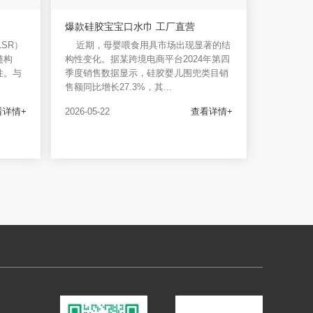
爆款硅胶宝宝口水巾 工厂直营
SR）
近期，母婴喂食用具市场出现显著的结
链构
构性变化。据某跨境电商平台2024年第四
性。与
季度销售数据显示，硅胶婴儿围兜类目销
售额同比增长27.3%，其...
看详情+
2026-05-22
查看详情+