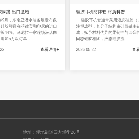
胶脚蹼 出口激增
硅胶耳机防摔套 材质科普
5年9月，东南亚潜水装备展发布数
硅胶耳机套通常采用液态硅胶（L
，硅胶脚蹼在菲律宾和印尼的进口
注塑成型，其分子结构由硅氧键主
长44%。马尼拉一家连锁潜店向
成，赋予材料优异的柔韧性与回弹
追加5万双订单，...
固态硅胶相比，液态硅胶流...
-22
查看详情+
2026-05-22
查
地址：坪地街道四方埔街26号