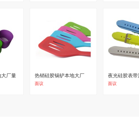
地大厂量
热销硅胶锅铲本地大厂
夜光硅胶表带
面议
面议
持定制