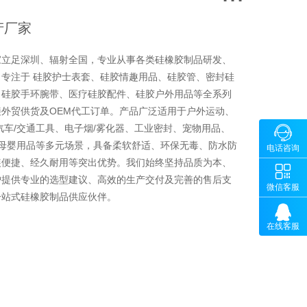
产厂家
家立足深圳、辐射全国，专业从事各类硅橡胶制品研发、
专注于 硅胶护士表套、硅胶情趣用品、硅胶管、密封硅
、硅胶手环腕带、医疗硅胶配件、硅胶户外用品等全系列
外贸供货及OEM代工订单。产品广泛适用于户外运动、
汽车/交通工具、电子烟/雾化器、工业密封、宠物用品、

咨询
、母婴用品等多元场景，具备柔软舒适、环保无毒、防水防
18902
电话咨询
装便捷、经久耐用等突出优势。我们始终坚持品质为本、

微
户提供专业的选型建议、高效的生产交付及完善的售后支
微信客服
一站式硅橡胶制品供应伙伴。

在线客服