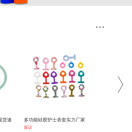
...
现货速
多功能硅胶护士表套实力厂家
硅胶隐形胸
面议
面议