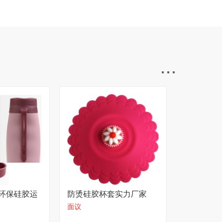
...
环保硅胶运
防烫硅胶杯套实力厂家
面议