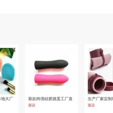
本地大厂
新款跨境硅胶跳蛋工厂直
生产厂家定制
面议
面议
营
动护膝