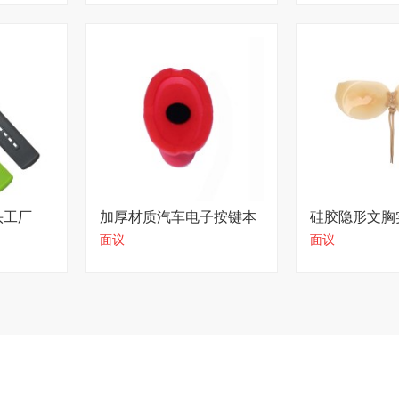
头工厂
加厚材质汽车电子按键本
硅胶隐形文胸
面议
面议
地大厂
格透明