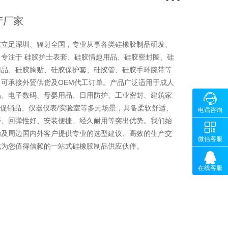
产厂家
家立足深圳、辐射全国，专业从事各类硅橡胶制品研发、
专注于 硅胶护士表套、硅胶情趣用品、硅胶密封圈、硅
用品、硅胶胸贴、硅胶保护套、硅胶管、硅胶手环腕带等
可承接外贸供货及OEM代工订单。产品广泛适用于成人
品、电子数码、母婴用品、日用防护、工业密封、建筑家

咨询
品/促销品、仪器仪表/实验室等多元场景，具备柔软舒适、
18902
电话咨询
磨、回弹性好、安装便捷、经久耐用等突出优势。我们始

微
为及周边国内外客户提供专业的选型建议、高效的生产交
微信客服
成为您值得信赖的一站式硅橡胶制品供应伙伴。

在线客服