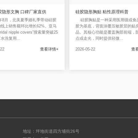
胶隐形文胸 口碑厂家直供
硅胶隐形胸贴 粘性原理科普
5年8月，北美夏季婚礼季带动硅胶
硅胶胸贴是一种采用医用级或食
线上销售额环比增长62%。亚马
胶为基底，背面涂覆压敏胶层的贴
idal nipple covers”搜索量突破25
品。其核心功能是覆盖胸部前端，
水洗复用...
点或走光，同时提供轻微...
-22
查看详情+
2026-05-22
查
地址：坪地街道四方埔街26号