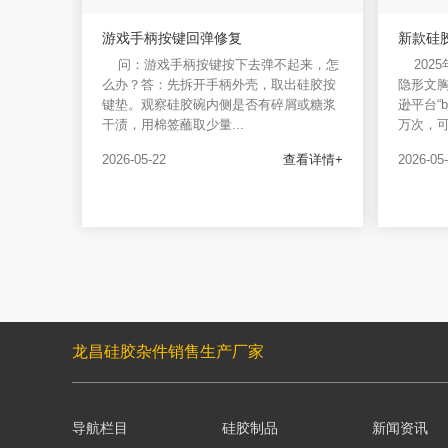
游戏手柄按键回弹修复
新款硅
问：游戏手柄按键按下去弹不起来，怎
202
么办？答：先拆开手柄外壳，取出硅胶按
隐形文胸
键垫。观察硅胶碗内侧是否有碎屑或糖浆
逊平台“br
干渍，用棉签蘸取少量...
万次，可
2026-05-22
查看详情+
2026-05
龙昌硅胶杂件销售生产厂家
导航栏目
硅胶制品
新闻资讯