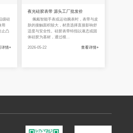
夜光硅胶表带 源头工厂批发价
品级硅
佩戴智能手表或运动腕表时，表带与皮
身用
肤的接触面积较大，材质选择直接影响舒
防止凸
适度与安全性。硅胶表带特指以液态或固
体硅胶为基材，通过模...
看详情+
2026-05-22
查看详情+