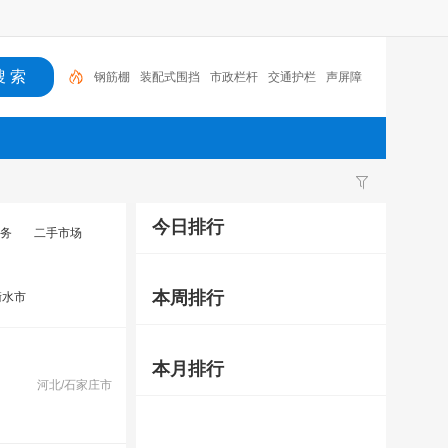
钢筋棚
装配式围挡
市政栏杆
交通护栏
声屏障
今日排行
务
二手市场
本周排行
衡水市
本月排行
河北/石家庄市