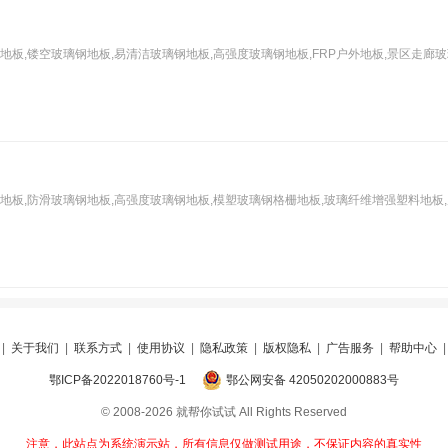
地板,镂空玻璃钢地板,易清洁玻璃钢地板,高强度玻璃钢地板,FRP户外地板,景区走廊
地板,防滑玻璃钢地板,高强度玻璃钢地板,模塑玻璃钢格栅地板,玻璃纤维增强塑料地板,
|
关于我们
|
联系方式
|
使用协议
|
隐私政策
|
版权隐私
|
广告服务
|
帮助中心
鄂ICP备2022018760号-1
鄂公网安备 42050202000883号
© 2008-2026 就帮你试试 All Rights Reserved
注意，此站点为系统演示站，所有信息仅做测试用途，不保证内容的真实性