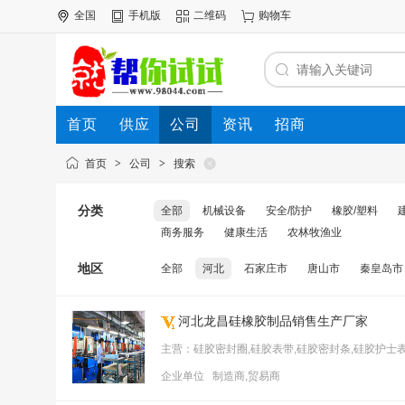
全国
手机版
二维码
购物车
首页
供应
公司
资讯
招商
首页
>
公司
>
搜索
分类
全部
机械设备
安全/防护
橡胶/塑料
商务服务
健康生活
农林牧渔业
地区
全部
河北
石家庄市
唐山市
秦皇岛市
河北龙昌硅橡胶制品销售生产厂家
主营：硅胶密封圈,硅胶表带,硅胶密封条,硅胶护士表
企业单位 制造商,贸易商