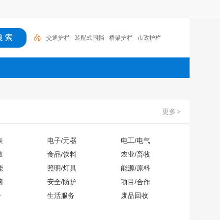
交通护栏
装配式围挡
桥梁护栏
市政护栏
更多
>
表
电子/元器
电工/电气
教
食品/饮料
农业/畜牧
能
照明/灯具
能源/原料
脑
安全/防护
项目/合作
务
生活服务
废品回收