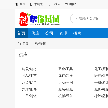
全国
手机版
二维码
购物车
首页
供应
公司
资讯
招商
首页
>
网站地图
供应
建筑/建材
五金/工具
化工/原
礼品/工艺
库存/积压
医药/保
冶金/矿产
运动/休闲
手机/通
汽摩/配件
服装/制服
服饰/鞋
二手/转让
机械/设备
橡胶/塑