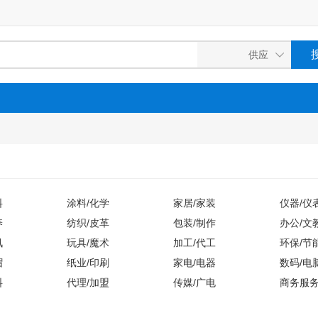
料
涂料/化学
家居/家装
仪器/仪
养
纺织/皮革
包装/制作
办公/文
讯
玩具/魔术
加工/代工
环保/节
帽
纸业/印刷
家电/电器
数码/电
料
代理/加盟
传媒/广电
商务服