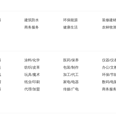
料
建筑防水
环保能源
装修建
商务服务
健康生活
农林牧
料
涂料/化学
医药/保养
仪器/仪
装
纺织/皮革
包装/制作
办公/文
讯
玩具/魔术
加工/代工
环保/节
帽
纸业/印刷
家电/电器
数码/电
料
代理/加盟
传媒/广电
商务服