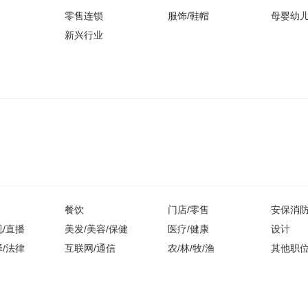
零售连锁
服饰/鞋帽
母婴幼
新兴行业
餐饮
门店/零售
安保消
视/直播
美发/美容/保健
医疗/健康
设计
译/法律
互联网/通信
农/林/牧/渔
其他职