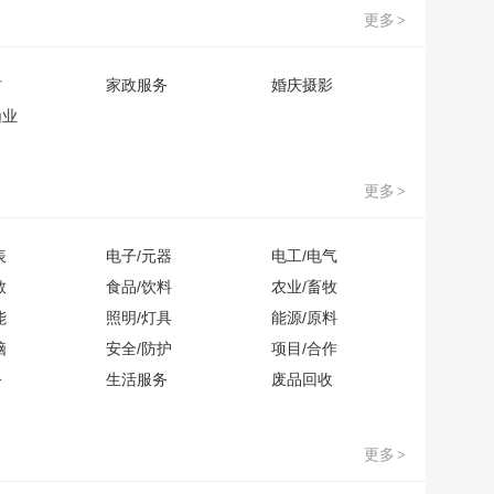
更多
>
材
家政服务
婚庆摄影
渔业
更多
>
表
电子/元器
电工/电气
教
食品/饮料
农业/畜牧
能
照明/灯具
能源/原料
脑
安全/防护
项目/合作
务
生活服务
废品回收
更多
>