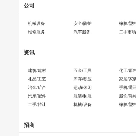
公司
机械设备
安全/防护
橡胶/塑
维修服务
汽车服务
二手市场
资讯
建筑/建材
五金/工具
化工/原
礼品/工艺
库存/积压
家居/家
冶金/矿产
运动/休闲
手机/通
汽摩/配件
服装/制服
服饰/鞋
二手/转让
机械/设备
橡胶/塑
招商