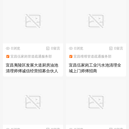
0浏览
0留言
0浏览
0留言
宜昌伍家岗管道疏通服务部
宜昌维维管道疏通服务部
宜昌夷陵区发展大道厨房油池
宜昌伍家岗工业污水池清理全
清理师傅诚信经营招募合伙人
城上门师傅招商