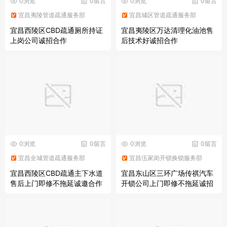
0浏览
0留言
0浏览
0留言
宜昌夷陵管道疏通服务部
宜昌城区管道疏通服务部
宜昌西陵区CBD疏通厕所持证
宜昌夷陵区万达清理化油池售
上岗公司诚招合作
后技术好诚招合作
0浏览
0留言
0浏览
0留言
宜昌全城管道疏通服务部
宜昌伍家岗开锁换锁服务部
宜昌西陵区CBD疏通主下水道
宜昌东山区三环广场传祺汽车
售后上门即修不拖延诚邀合作
开锁公司上门即修不拖延诚招
合作