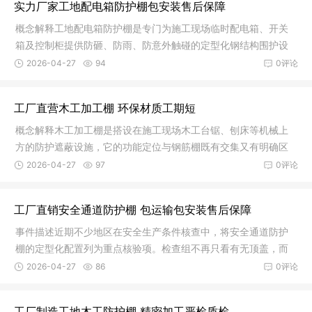
实力厂家工地配电箱防护棚包安装售后保障
概念解释工地配电箱防护棚是专门为施工现场临时配电箱、开关
箱及控制柜提供防砸、防雨、防意外触碰的定型化钢结构围护设
施。它并
2026-04-27
94
0评论
工厂直营木工加工棚 环保材质工期短
概念解释木工加工棚是搭设在施工现场木工台锯、刨床等机械上
方的防护遮蔽设施，它的功能定位与钢筋棚既有交集又有明确区
分。除了
2026-04-27
97
0评论
工厂直销安全通道防护棚 包运输包安装售后保障
事件描述近期不少地区在安全生产条件核查中，将安全通道防护
棚的定型化配置列为重点核验项。检查组不再只看有无顶盖，而
是实地测
2026-04-27
86
0评论
工厂制造工地木工防护棚 精密加工严检质检