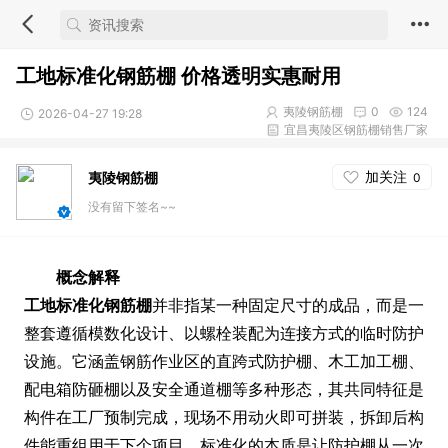
工地标准化钢筋棚 价格透明实惠耐用
夷陵钢筋棚
0
124
2026-04-27 19:28
宜昌夷陵区钢筋棚销售厂家
加关注
夷陵钢筋棚
0
没有留下签名~~
概念解释
工地标准化钢筋棚
并非指某一种固定尺寸的成品，而是一
整套遵循模数化设计、以螺栓装配为连接方式的临时防护
设施。它涵盖钢筋作业区的直跨式防护棚、木工加工棚、
配电箱防砸棚以及安全通道棚等多种形态，其共同特征是
构件在工厂预制完成，现场不用动火即可拼装，拆卸后构
件能重组用于下个项目。标准化的本质是让防护棚从一次