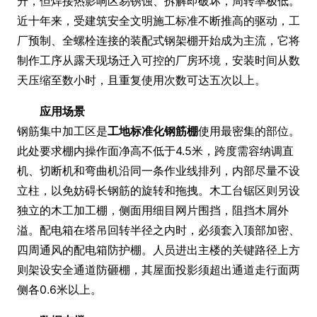
升，但焊接热影响区易锈蚀、拆解即破坏，周转率极低。
近十年来，受建筑安全文明施工标准不断推高的驱动，工
厂预制、全螺栓连接的装配式钢架棚开始成为主流，它将
制作工序从露天现场迁入可控的厂房环境，安装时间从数
天压缩至数小时，且重复使用次数可达五次以上。
应用场景
钢筋集中加工区是
工地标准化钢筋棚
使用最密集的部位。
此处要求棚内操作面净高不低于4.5米，跨度需容纳调直
机、切断机和弯曲机沿同一条作业线排列，内部尽量不设
立柱，以免妨碍长钢筋的旋转和拖拽。木工台锯区则另设
独立的木工加工棚，侧面用细目网片围挡，阻挡木屑外
溢。配电箱在塔吊回转半径之内时，必须套入顶部加密、
四周通风的配电箱防护棚。人员进出主楼的关键路径上方
则架设安全通道防砸棚，其屋面投影须超出通道走行面两
侧各0.6米以上。