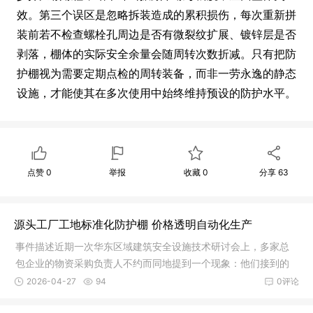
效。第三个误区是忽略拆装造成的累积损伤，每次重新拼
装前若不检查螺栓孔周边是否有微裂纹扩展、镀锌层是否
剥落，棚体的实际安全余量会随周转次数折减。只有把防
护棚视为需要定期点检的周转装备，而非一劳永逸的静态
设施，才能使其在多次使用中始终维持预设的防护水平。
点赞
0
举报
收藏
0
分享
63
源头工厂工地标准化防护棚 价格透明自动化生产
事件描述近期一次华东区域建筑安全设施技术研讨会上，多家总
包企业的物资采购负责人不约而同地提到一个现象：他们接到的
防护棚报
2026-04-27
94
0评论