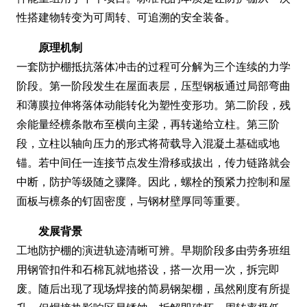
性搭建物转变为可周转、可追溯的安全装备。
原理机制
一套防护棚抵抗落体冲击的过程可分解为三个连续的力学
阶段。第一阶段发生在屋面表层，压型钢板通过局部弯曲
和薄膜拉伸将落体动能转化为塑性变形功。第二阶段，残
余能量经檩条散布至横向主梁，再转递给立柱。第三阶
段，立柱以轴向压力的形式将荷载导入混凝土基础或地
锚。若中间任一连接节点发生滑移或拔出，传力链路就会
中断，防护等级随之骤降。因此，螺栓的预紧力控制和屋
面板与檩条的钉固密度，与钢材壁厚同等重要。
发展背景
工地防护棚的演进轨迹清晰可辨。早期阶段多由劳务班组
用钢管扣件和石棉瓦就地搭设，搭一次用一次，拆完即
废。随后出现了现场焊接的简易钢架棚，虽然刚度有所提