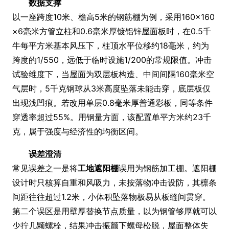
数据支撑
以一座跨度10米、檐高5米的钢筋棚为例，采用160×160
×6毫米方管立柱和0.6毫米厚镀铝锌屋面板时，在0.5千
牛每平方米基本风压下，柱顶水平位移约18毫米，约为
跨度的1/550，远低于临时设施1/200的常规限值。冲击
试验维度下，当屋面为双层板构造、中间间隔160毫米空
气层时，5千克钢球从3米高度坠落未能击穿，底层板仅
出现浅凹痕。若改用单层0.8毫米厚普通彩板，同等条件
穿透率超过55%。用钢量方面，该配置单平方米约23千
克，属于强度与经济性的均衡区间。
误差澄清
常见误差之一是将
工地遮阳棚
误用为钢筋加工棚。遮阳棚
设计时只核算自重和风吸力，未按落物冲击设防，其檩条
间距往往超过1.2米，小体积坠落物极易从板缝间贯穿。
第二个误区是用壁厚替换节点质量，以为钢管够厚就可以
少拧几颗螺栓，结果冲击振颤下螺母松脱，屋面整体失