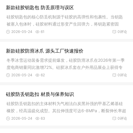
新款硅胶钥匙包 防丢原理与误区
硅胶钥匙包的核心防丢机制源于硅胶的高弹性和包裹性。当钥匙
被塞入包体时，硅胶材料通过形变产生回弹力，将钥匙紧密固
定，防止滑
2026-05-24
61
0评论
新款硅胶防滑冰爪 源头工厂快速报价
冬季冰雪运动装备需求提前爆发，硅胶防滑冰爪在2026年第一季
度电商销量同比激增72%。硅胶冰爪套在户外用品展会上获得专
业登山客
2026-05-24
62
0评论
硅胶防丢钥匙扣 材质与保养知识
硅胶防丢钥匙扣的主体材料为气相法白炭黑补强的甲基乙烯基硅
橡胶，经高温硫化成型。其拉伸强度可达6-8MPa，断裂伸长率超
过400%，
2026-05-24
63
0评论