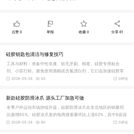
点赞
0
举报
收藏
0
分享
61
硅胶钥匙包清洁与修复技巧
工具与材料：准备中性皂液、软毛牙刷、棉签、硅胶专用粘合
剂、小苏打粉。避免使用酒精或含氯漂白剂，它们会加速硅胶零
钱包表面老
2026-05-24
63
0评论
新款硅胶防滑冰爪 源头工厂加急可做
冬季户外运动市场持续升温，硅胶防滑冰爪在东北地区的销量同
比激增85%。硅胶冰爪套的电商搜索量环比上涨62%，其中8齿设
计的款式
2026-05-24
60
0评论