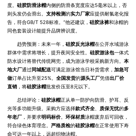
度。
硅胶防滑泳帽
内侧的防滑条宽度应达5毫米以上，否
则头发仍会滑出。
支持检测
的
实力厂家
应提供耐氯老化报
告，符合GB/T 528标准。”他还建议，
硅胶泳裤
和泳帽的
同色套装设计能提升品牌辨识度。
趋势预测：未来一年，
硅胶反光泳帽
在公开水域游泳
群体中需求将增长，提升夜间安全性。
硅胶游泳包
一体式
防水设计将替代传统网兜，成为游泳学校采购新方向。
本
地大厂
通过
同城配送
可满足游泳馆当日补货需求，
加急可
做
订单占比升至25%。
全国发货
的
源头工厂
凭借
出厂价
直销
，将
硅胶泳帽
批发价压至8元以下。
总结评论：
硅胶泳帽
正从单一防护向防滑、护耳、反
光等多功能升级。采购方应选择
款式齐全
、
质保无忧
的
多
年老厂
，并要求
明码标价
。
环保材质
泳帽废弃后可回收，
符合绿色体育理念。
严格质检
的
硅胶泳帽
在正常使用下寿
命可达一年以上，远超织物泳帽。