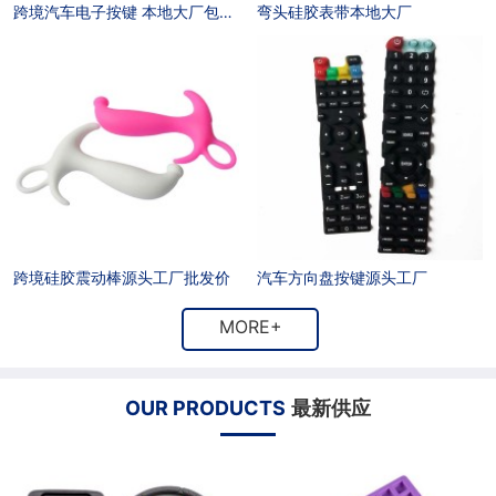
跨境汽车电子按键 本地大厂包售后
弯头硅胶表带本地大厂
户
招
商
联
聘
合
系
作
方
式
跨境硅胶震动棒源头工厂批发价
汽车方向盘按键源头工厂
MORE+
OUR PRODUCTS
最新供应