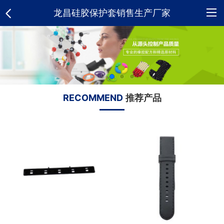
龙昌硅胶保护套销售生产厂家
网
站
关
首
于
硅
RECOMMEND
推荐产品
页
我
胶
新
们
制
闻
荣
品
资
誉
合
讯
资
作
人
质
客
才
招