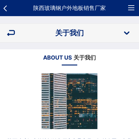
陕西玻璃钢户外地板销售厂家
网
关于我们
站
关
首
于
玻
ABOUT US
关于我们
页
我
璃
新
们
钢
闻
荣
地
资
誉
合
板
讯
资
作
人
质
客
才
招