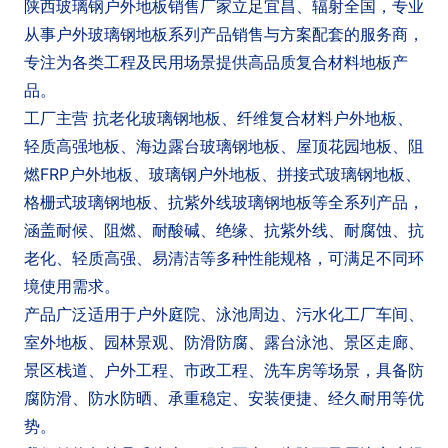
陕西玻璃钢户外地板销售厂家立足宜昌、辐射全国，专业
户
招
商
联
从事户外玻璃钢地板系列产品销售与方案配套的服务商，
聘
合
系
专注为各类工程及民用场景提供高品质复合材料地板产
品。
作
方
工厂主营 抗老化玻璃钢地板、纤维复合材料户外地板、
轻质高强地板、海边露台玻璃钢地板、屋顶花园地板、阻
式
燃FRP户外地板、玻璃钢户外地板、拼接式玻璃钢地板、
格栅式玻璃钢地板、抗紫外线玻璃钢地板等全系列产品，
涵盖耐候、阻燃、耐酸碱、绝缘、抗紫外线、耐腐蚀、抗
老化、轻质高强、易清洁等多种性能规格，可满足不同环
境使用需求。
产品广泛适用于户外庭院、泳池周边、污水化工厂车间、
室外地板、园林景观、防滑防腐、露台泳池、景区走廊、
景区栈道、户外工程、市政工程、洗车房等场景，具备防
腐防滑、防水防晒、承重稳定、安装便捷、经久耐用等优
势。