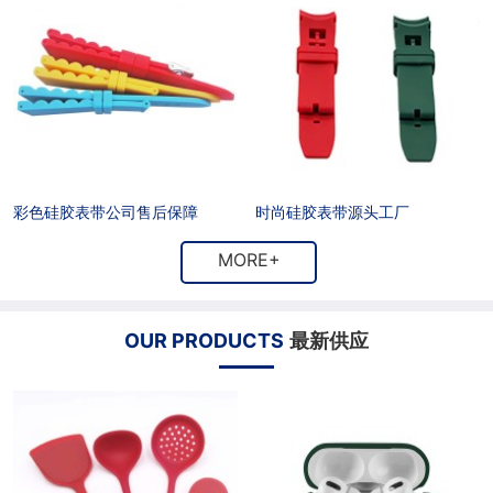
户
招
商
联
聘
合
系
作
方
式
彩色硅胶表带公司售后保障
时尚硅胶表带源头工厂
MORE+
OUR PRODUCTS
最新供应