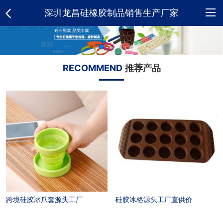
深圳龙昌硅橡胶制品销售生产厂家
网
站
关
RECOMMEND
推荐产品
首
于
硅
页
我
胶
新
们
制
闻
荣
品
资
誉
合
讯
资
作
人
跨境硅胶冰爪套源头工厂
硅胶冰格源头工厂直供价
质
客
才
招