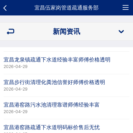
宜昌伍家岗管道疏通服务部
网
新闻资讯
站
关
首
于
服
宜昌龙泉镇疏通下水道经验丰富师傅价格透明
页
我
务
新
2026-04-29
们
项
闻
荣
宜昌步行街清理化粪池信誉好师傅价格透明
2026-04-29
目
资
誉
合
宜昌港窑路污水池清理靠谱师傅经验丰富
讯
资
作
人
2026-04-29
质
客
才
招
宜昌港窑路疏通下水道明码标价售后无忧