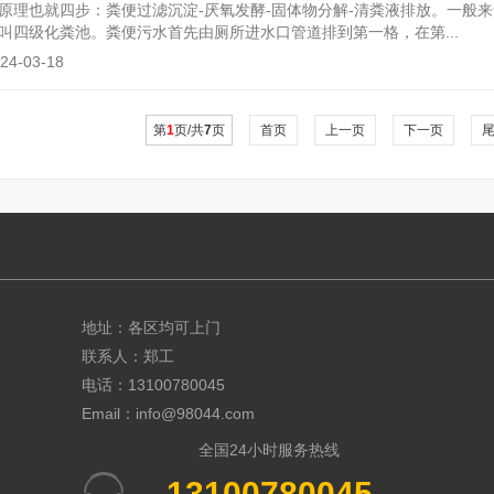
原理也就四步：粪便过滤沉淀-厌氧发酵-固体物分解-清粪液排放。一般
叫四级化粪池。粪便污水首先由厕所进水口管道排到第一格，在第...
-03-18
第
1
页/共
7
页
首页
上一页
下一页
地址：各区均可上门
联系人：郑工
电话：13100780045
Email：info@98044.com
全国24小时服务热线
13100780045