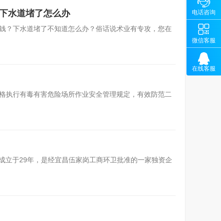

咨询
岗下水道堵了怎么办
13100
电话咨询

钱？下水道堵了不知道怎么办？俗话说术业有专攻，您在
微
微信客服

在线客服
格执行有毒有害危险场所作业安全管理规定，有效防范二
，成立于29年，是经宜昌伍家岗工商环卫批准的一家独资企