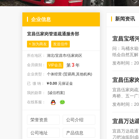
新闻资讯
企业信息
宜昌伍家岗管道疏通服务部
宜昌宝塔
+ 加为商友
发送信件
问：马桶水箱
纸会自然瓦解
所在地区：
湖北/宜昌市/伍家岗区
发布时间：2026
3
会员级别：
第
年
VIP会员
企业类型：
个体经营 (贸易商,其他机构)
宜昌伍家
已 缴 纳：
￥0.00
元保证金
宜昌伍家岗疏
我的勋章：
[诚信档案]
寿桥、五一广
在线客服：
发布时间：2026
荣誉资质
公司介绍
宜昌万达
宜昌万达疏通
公司地址
产品信息
刀把油垢刮成碎