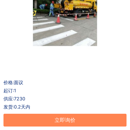
户
招
商
联
聘
合
系
作
方
式
双击可放大
1
/
1
价格:面议
起订:1
供应:7230
发货:0.2天内
立即询价