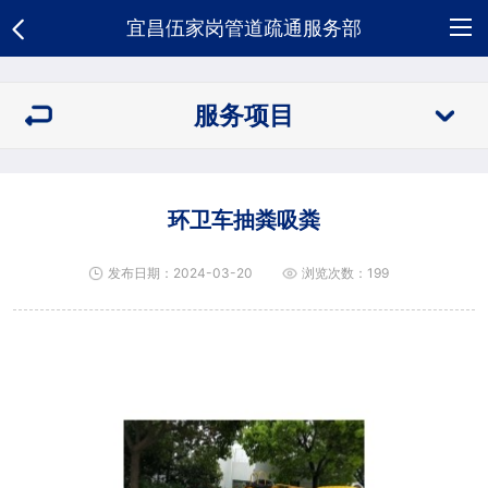
宜昌伍家岗管道疏通服务部
网
服务项目
站
关
首
于
服
环卫车抽粪吸粪
页
我
务
新
发布日期：2024-03-20
浏览次数：199
们
项
闻
荣
目
资
誉
合
讯
资
作
人
质
客
才
招