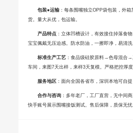
包装●运输
：每条围嘴独立OPP袋包装，外
货。量大从优，包运输。
产品特点
：立体凹槽设计，有效接住掉落食物，
宝宝佩戴无压迫感。防水防油，一擦即净，易清洗
标准生产工艺
：食品级硅胶原料→色母混合→
车间，来图7天出样，来样3天复模。严格把控厚
服务地区
：面向全国各省市，深圳本地可自提，
合作与咨询
：多年老厂，工厂直营，无中间商
快手账号展示围嘴接饭测试。售后保障，质保无忧