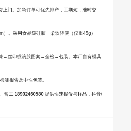
货上门。加急订单可优先排产，工期短，准时交
m）。采用食品级硅胶，柔软轻便（仅重45g），
去味→丝印或滴胶图案→全检→包装。本厂自有模具
B检测报告及中性包装。
案。曾工
18902460580
提供快速报价与样品，抖音/