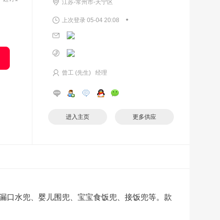
江苏-常州市-天宁区
•
上次登录 05-04 20:08
曾工 (先生) 经理
进入主页
更多供应
漏口水兜、婴儿围兜、宝宝食饭兜、接饭兜等。款