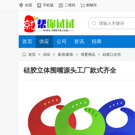
全国
手机版
二维码
购物车
首页
供应
公司
资讯
招商
首页
>
供应
>
家居/家装
>
母婴用品
>
硅胶口水兜
硅胶立体围嘴源头工厂款式齐全