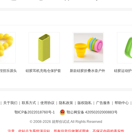
捏捏乐源头
硅胶耳机充电仓保护套
新款硅胶折叠水壶户外
硅胶运动护
|
关于我们
|
联系方式
|
使用协议
|
隐私政策
|
版权隐私
|
广告服务
|
帮助中心
鄂ICP备2022018760号-1
鄂公网安备 42050202000883号
© 2008-2026 就帮你试试 All Rights Reserved
注意，此站点为系统演示站，所有信息仅做测试用途，不保证内容的真实性