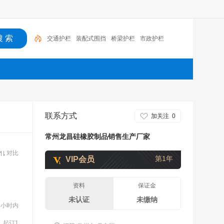
交通护栏
装配式围挡
桥梁护栏
市政护栏
联系方式
加关注
0
常州龙昌硅橡胶制品销售生产厂家
对比
第1年
VIP会员
资料
保证金
未认证
未缴纳
3小时内
起订1