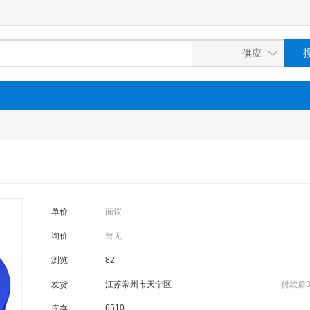
单价
面议
询价
暂无
浏览
82
发货
江苏常州市天宁区
付款后
6510
库存