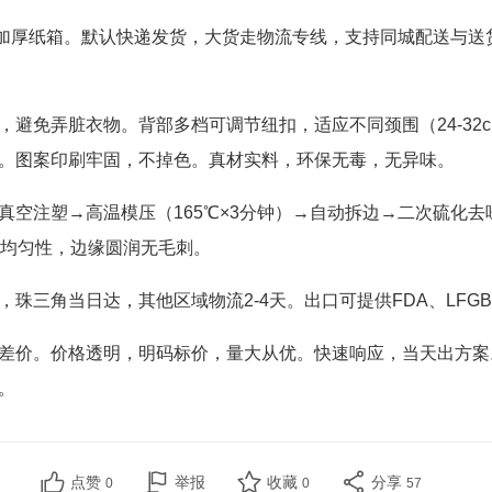
箱加厚纸箱。默认快递发货，大货走物流专线，支持同城配送与送
避免弄脏衣物。背部多档可调节纽扣，适应不同颈围（24-32c
。图案印刷牢固，不掉色。真材实料，环保无毒，无异味。
真空注塑→高温模压（165℃×3分钟）→自动拆边→二次硫化
度均匀性，边缘圆润无毛刺。
珠三角当日达，其他区域物流2-4天。出口可提供FDA、LFG
差价。价格透明，明码标价，量大从优。快速响应，当天出方
。
点赞
举报
收藏
分享
0
0
57