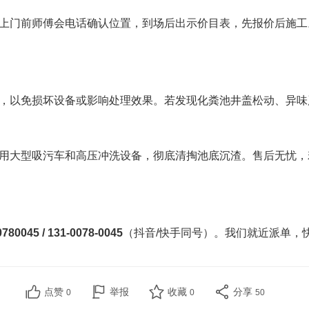
上门前师傅会电话确认位置，到场后出示价目表，先报价后施工
，以免损坏设备或影响处理效果。若发现化粪池井盖松动、异味
用大型吸污车和高压冲洗设备，彻底清掏池底沉渣。售后无忧，
80045 / 131-0078-0045
（抖音/快手同号）。我们就近派单，
点赞
举报
收藏
分享
0
0
50