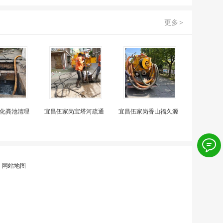
更多
>
化粪池清理
宜昌伍家岗宝塔河疏通
宜昌伍家岗香山福久源
|
网站地图