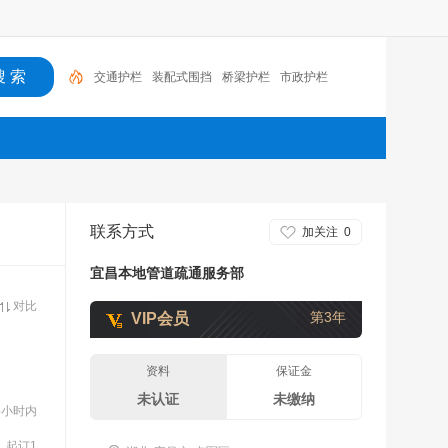
交通护栏
装配式围挡
桥梁护栏
市政护栏
联系方式
加关注
0
宜昌本地管道疏通服务部
对比
第3年
VIP会员
资料
保证金
未认证
未缴纳
5小时内
起订1