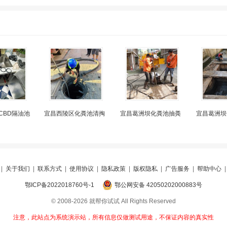
CBD隔油池
宜昌西陵区化粪池清掏
宜昌葛洲坝化粪池抽粪
宜昌葛洲坝
|
关于我们
|
联系方式
|
使用协议
|
隐私政策
|
版权隐私
|
广告服务
|
帮助中心
鄂ICP备2022018760号-1
鄂公网安备 42050202000883号
© 2008-2026 就帮你试试 All Rights Reserved
注意，此站点为系统演示站，所有信息仅做测试用途，不保证内容的真实性