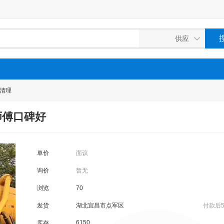
清理
师傅口碑好
单价
面议
询价
暂无
浏览
70
发货
湖北宜昌市点军区
付款后
6150
库存