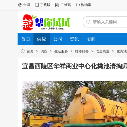
全国
手机版
二维码
购物车
首页
供应
公司
资讯
招商
首页
>
供应
>
生活服务
>
维修服务
>
管道疏通
>
化粪池
宜昌西陵区华祥商业中心化粪池清掏