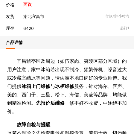
价格
面议
发货
湖北宜昌市
付款后3小时内
库存
6420
起订1
产品详情
宜昌猇亭区及周边（如伍家岗、夷陵区部分区域）的
用户注意，家中冰箱若出现不制冷、频繁停机、噪音过大
或冷藏室结冰等问题，请认准本地口碑好的专业师傅。我
们提供
冰箱上门维修
与
冰柜维修
服务，针对海尔、容声、
美的、西门子、三星、松下、海信、美菱等品牌，均能做
到精准检测。
先报价后维修
，修不好不收费，中途绝不加
价。
故障自检与提醒
冰箱不制冷？先检查电源和温控设置，若仍无效，切勿频