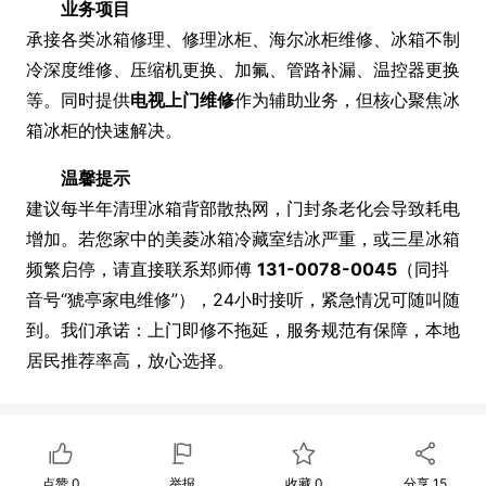
业务项目
承接各类冰箱修理、修理冰柜、海尔冰柜维修、冰箱不制
冷深度维修、压缩机更换、加氟、管路补漏、温控器更换
等。同时提供
电视上门维修
作为辅助业务，但核心聚焦冰
箱冰柜的快速解决。
温馨提示
建议每半年清理冰箱背部散热网，门封条老化会导致耗电
增加。若您家中的美菱冰箱冷藏室结冰严重，或三星冰箱
频繁启停，请直接联系郑师傅
131-0078-0045
（同抖
音号“猇亭家电维修”），24小时接听，紧急情况可随叫随
到。我们承诺：上门即修不拖延，服务规范有保障，本地
居民推荐率高，放心选择。
点赞
0
举报
收藏
0
分享
15