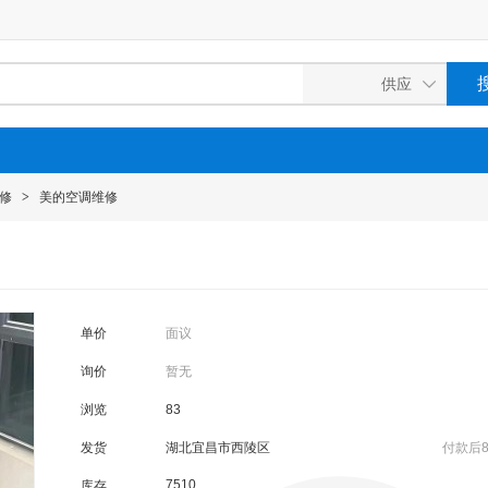
修
>
美的空调维修
单价
面议
询价
暂无
浏览
83
发货
湖北宜昌市西陵区
付款后
7510
库存