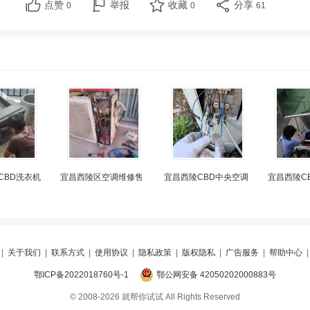
点赞
举报
收藏
分享
0
0
61
CBD洗衣机
宜昌西陵区空调维修售
宜昌西陵CBD中央空调
宜昌西陵C
|
关于我们
|
联系方式
|
使用协议
|
隐私政策
|
版权隐私
|
广告服务
|
帮助中心
鄂ICP备2022018760号-1
鄂公网安备 42050202000883号
© 2008-2026 就帮你试试 All Rights Reserved