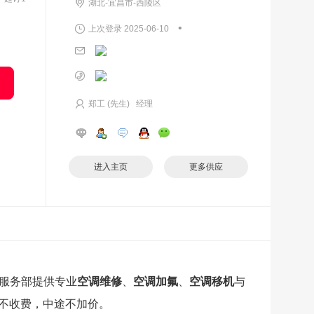
湖北-宜昌市-西陵区
•
上次登录 2025-06-10
郑工 (先生) 经理
进入主页
更多供应
服务部提供专业
空调维修
、
空调加氟
、
空调移机
与
不收费，中途不加价。