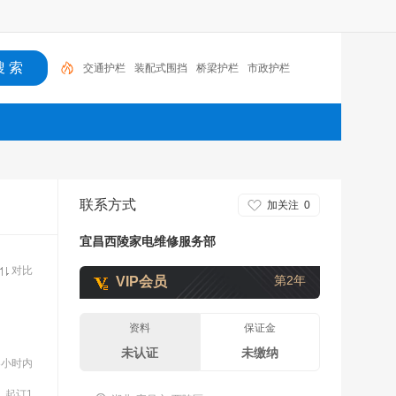
交通护栏
装配式围挡
桥梁护栏
市政护栏
联系方式
加关注
0
宜昌西陵家电维修服务部
对比
第2年
VIP会员
资料
保证金
未认证
未缴纳
8小时内
起订1