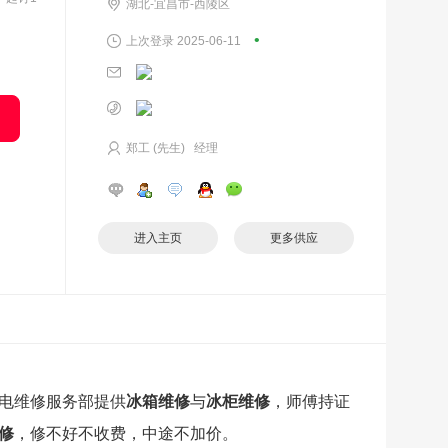
湖北-宜昌市-西陵区
•
上次登录 2025-06-11
郑工 (先生) 经理
进入主页
更多供应
电维修服务部提供
冰箱维修
与
冰柜维修
，师傅持证
修
，修不好不收费，中途不加价。