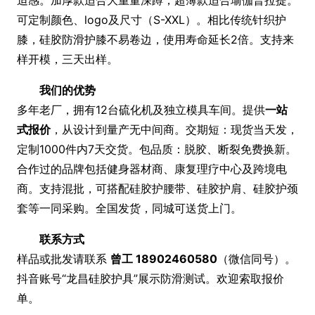
迫感。加厚款适合大重量深蹲，超薄款适合瑜伽普拉提。
可定制颜色、logo及尺寸（S-XXL）。相比传统针织护
膝，硅胶防滑护膝不易卷边，使用寿命延长2倍。支持来
样开模，三天出样。
我们的优势
多年老厂，拥有12台硫化机及独立模具车间。提供
一站
式报价
，从设计到量产无中间商。交期短：现货当天发，
定制1000件内7天交货。包品质：脱胶、断裂免费换新。
合作过的品牌包括健身器材商、康复理疗中心及跨境电
商。支持混批，可搭配硅胶护腰带、硅胶护肩、硅胶护颈
套等一同采购。全国发货，同城可送货上门。
联系方式
样品或批发请联系
曾工 18902460580
（微信同号）。
抖音账号“龙昌硅胶护具”展示防滑测试。欢迎索取报价
单。