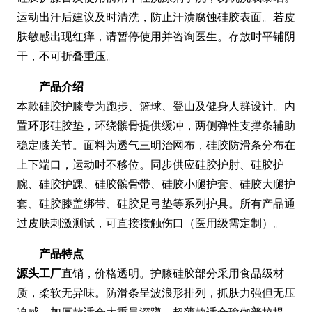
运动出汗后建议及时清洗，防止汗渍腐蚀硅胶表面。若皮
肤敏感出现红痒，请暂停使用并咨询医生。存放时平铺阴
干，不可折叠重压。
产品介绍
本款硅胶护膝专为跑步、篮球、登山及健身人群设计。内
置环形硅胶垫，环绕髌骨提供缓冲，两侧弹性支撑条辅助
稳定膝关节。面料为透气三明治网布，硅胶防滑条分布在
上下端口，运动时不移位。同步供应硅胶护肘、硅胶护
腕、硅胶护踝、硅胶髌骨带、硅胶小腿护套、硅胶大腿护
套、硅胶膝盖绑带、硅胶足弓垫等系列护具。所有产品通
过皮肤刺激测试，可直接接触伤口（医用级需定制）。
产品特点
源头工厂
直销，价格透明。护膝硅胶部分采用食品级材
质，柔软无异味。防滑条呈波浪形排列，抓肤力强但无压