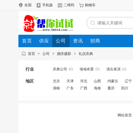
全国
手机版
二维码
购物车
首页
供应
公司
资讯
招商
首页
>
公司
>
婚庆摄影
>
礼仪庆典
行业
庆典公司
(0)
场地布置
(0)
演出表演
(0)
地区
北京
天津
河北
山西
内蒙古
辽宁
湖南
广东
广西
海南
重庆
四川
网站首页