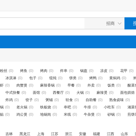
粉丝
(0)
烤鱼
(0)
烤肉
(0)
炸串
(0)
锅盔
(0)
凉皮
(0)
花甲
(0)
冰淇淋
(0)
包子
(0)
馄饨
(0)
饼类
(0)
烤鸭
(0)
黄焖鸡
(0)
虾
(0)
肉蟹煲
(0)
麻辣香锅
(0)
早餐
(0)
外卖
(0)
饭类
(0)
酸菜
中式快餐
(0)
面馆
(0)
西餐厅
(0)
火锅
(0)
麻辣烫
(0)
面包烘焙
炸鸡
(0)
饺子
(0)
粥铺
(0)
轻食
(0)
自助餐
(0)
熟食卤味
(0)
锅
(0)
老火锅
(0)
铁板烧
(0)
串吧
(0)
牛排
(0)
小吃车
(0)
湘菜
贴
(0)
鸡公煲
(0)
地锅炖
(0)
米线
(0)
牛杂煲
(0)
砂锅
(0)
煎饼
吉林
黑龙江
上海
江苏
浙江
安徽
福建
江西
山东