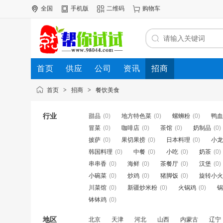
全国
手机版
二维码
购物车
首页
供应
公司
资讯
招商
首页
>
招商
>
餐饮美食
行业
甜品
(0)
地方特色菜
(0)
螺蛳粉
(0)
鸭血
冒菜
(0)
咖啡店
(0)
茶馆
(0)
奶制品
(0)
披萨
(0)
果切果捞
(0)
日本料理
(0)
小龙
韩国料理
(0)
中餐
(0)
小吃
(0)
奶茶
(0)
串串香
(0)
海鲜
(0)
茶餐厅
(0)
汉堡
(0)
小碗菜
(0)
炒鸡
(0)
猪脚饭
(0)
旋转小火
川菜馆
(0)
新疆炒米粉
(0)
火锅鸡
(0)
锅
钵钵鸡
(0)
地区
北京
天津
河北
山西
内蒙古
辽宁