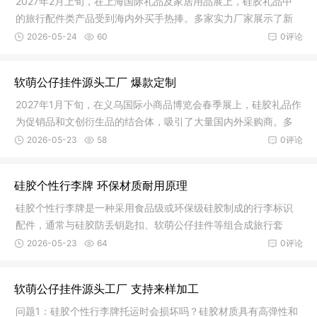
2027年2月上旬，在上海国际礼品及家居用品展上，硅胶礼品中
的旅行配件类产品受到海内外买手热捧。多家实力厂家展示了新
款硅胶个
2026-05-24
60
0评论
软萌公仔挂件源头工厂 爆款定制
2027年1月下旬，在义乌国际小商品博览会春季展上，硅胶礼品作
为促销品和文创衍生品的结合体，吸引了大量国内外采购商。多
家源头
2026-05-23
58
0评论
硅胶个性行李牌 环保材质耐用原理
硅胶个性行李牌是一种采用食品级或环保级硅胶制成的行李标识
配件，通常与硅胶防丢钥匙扣、软萌公仔挂件等组合成旅行套
装。其表面
2026-05-23
64
0评论
软萌公仔挂件源头工厂 支持来样加工
问题1：硅胶个性行李牌托运时会损坏吗？硅胶材质具有高弹性和