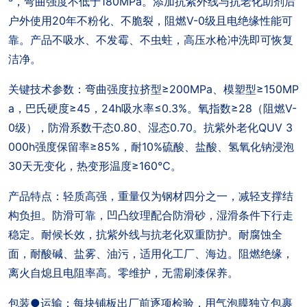
³，弯曲强度不低于180MPa。添加抗紫外线与抗老化助剂后
户外使用20年不粉化、不脆裂，阻燃V-0级且电绝缘性能可
靠。产品不吸水、不发霉、不虫蛀，高压水枪冲洗即可恢复
洁净。
关键技术参数：弯曲强度拉挤型≥200MPa、模塑型≥150MP
a，巴氏硬度≥45，24h吸水率≤0.3%。氧指数≥28（阻燃V-
0级），防滑系数干态0.80、湿态0.70。抗紫外老化QUV 3
000h强度保留率≥85%，耐10%硫酸、盐酸、氢氧化钠浸泡
30天无变化，热变形温度≥160℃。
产品特点：轻质高强，重量仅为钢材四分之一，减轻支撑结
构负担。防滑可靠，凹凸纹理配合防滑砂，湿滑条件下行走
稳定。耐候长效，抗紫外线与抗老化双重防护。耐腐蚀全
面，耐酸碱、盐雾、油污，适用化工厂、海边。阻燃绝缘，
离火自熄且电阻率高。零维护，无需刷漆保养。
包装●运输：每块铺板出厂前逐项检验，用气泡膜独立包裹