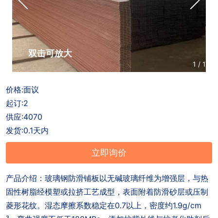
户
招
商
联
聘
合
系
作
方
双击可放大
1
/
1
式
价格:面议
起订:2
供应:4070
发货:0.1天内
立即询价
产品介绍：玻璃钢防滑铺板以无碱玻璃纤维为增强层，与热
固性树脂经模塑或拉挤工艺成型，表面附着防滑砂层或压制
菱形花纹。湿态摩擦系数稳定在0.7以上，密度约1.9g/cm