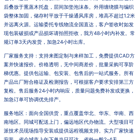
后叠放于熏蒸木托盘，层间加垫泡沫条。外用缠绕膜与编织
袋整体加固，储存时平放于干燥通风库房，堆高不超过1.2米
并远离火源。运输委托专线物流全国直达，客户签收时如发
现包装破损或产品损坏请拍照拒收，我方48小时内补发。常
规订单3天内发货，加急24小时出库。
厂家服务支持：支持来图定制与来样加工，免费提供CAD方
案并快速报价。价格透明，无中间商差价，批量采购可享阶
梯优惠。提供包运输、包安装、包售后的一站式服务。所有
产品出厂附合格证及检测报告，可根据客户要求安排第三方
复检。售后服务24小时内响应，质量问题免费补发或更换，
加急订单可协调优先排产。
服务地区：面向全国供货，重点覆盖华北、华东、华南、西
南地区。同城可配送上门，偏远地区代办物流。大型项目可
派技术员现场指导安装或提供远程视频支持。实力厂家快速
安装，省会城市上午下单当日可达，省外一般2-4天。