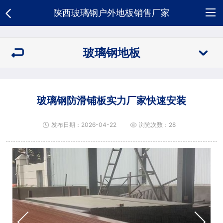
陕西玻璃钢户外地板销售厂家
网
玻璃钢地板
站
关
首
于
玻
玻璃钢防滑铺板实力厂家快速安装
页
我
璃
新
发布日期：2026-04-22
浏览次数：28
们
钢
闻
荣
地
资
誉
合
板
讯
资
作
人
质
客
才
招