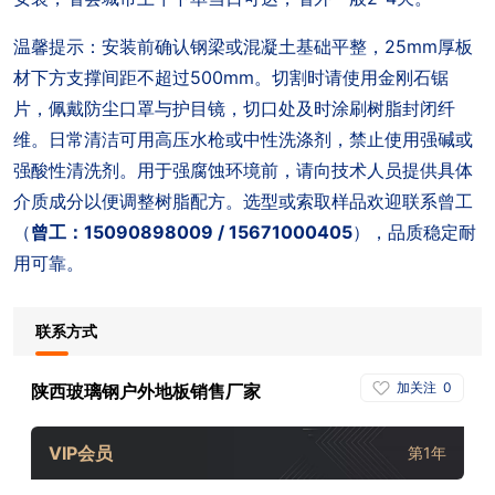
温馨提示：安装前确认钢梁或混凝土基础平整，25mm厚板
材下方支撑间距不超过500mm。切割时请使用金刚石锯
片，佩戴防尘口罩与护目镜，切口处及时涂刷树脂封闭纤
维。日常清洁可用高压水枪或中性洗涤剂，禁止使用强碱或
强酸性清洗剂。用于强腐蚀环境前，请向技术人员提供具体
介质成分以便调整树脂配方。选型或索取样品欢迎联系曾工
（
曾工：15090898009 / 15671000405
），品质稳定耐
用可靠。
联系方式
加关注
0
陕西玻璃钢户外地板销售厂家
VIP会员
第1年