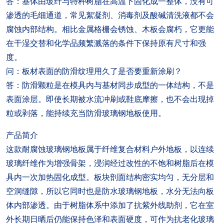
答：基体由玻纤与特种树脂在高温下固化成一整体，没有可
渗透的毛细通道，常见絮凝剂、消毒剂及酸碱清洗液都不会
腐蚀内部结构。相比金属格栅会锈蚀、木板会腐朽，它更能
在干湿交替和化学品频繁溅落的条件下保持原有尺寸和强
度。
问：板材表面的防滑纹理用久了是否要重新涂刷？
答：防滑颗粒是在模具内与基材同步成型的一体结构，不是
表面涂层。即使长期被水流冲刷或鞋底摩擦，也不会出现掉
粒或剥落，能持续充当防滑玻璃钢地板使用。
产品简介
这款耐腐蚀玻璃钢地板属于纤维复合材料户外地板，以连续
玻璃纤维作为增强骨架，浸润经过改性的不饱和树脂后在模
具内一次加热固化成型。板块剖面结构密实均匀，无分层和
空洞缝隙，所以它同时也是防水玻璃钢地板，水分无法向板
体内部渗透。由于树脂体系中添加了抗紫外线助剂，它在室
外长期日晒后仍能保持色泽和表面硬度，可作为抗老化玻璃