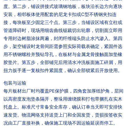
度。第二步，铺设拼接式玻璃钢地板，板块沿长边方向逐块
安装，相邻板体使用配套的尼龙卡扣或C型不锈钢夹扣连
接，每块板至少固定三个点。第三步，当铺设区域有立柱或
管道障碍时，现场用细齿曲线锯裁切出轮廓，切割面立即用
专用封边树脂涂抹两遍，封闭纤维端头防止水汽渗入。第四
步，架空铺设时龙骨间距需参照实际荷载表确定，紧固件选
用不锈钢螺栓并预钻导孔，在板材与金属龙骨接触面加垫橡
胶垫片。第五步，全部铺完后用清水冲洗板面施工碎屑，用
扭力扳手逐一复核扣件紧固度，确认全部锁紧后开放使用。
包装与运输
每片板材出厂时均覆盖PE保护膜，四角套加厚纸护角，层间
以高密度发泡垫条隔开，整垛用缠绕膜和打包带捆扎在实木
托盘上。标准尺寸常备安全库存，确认订单当天即可安排快
速发货。物流网络支持送货上门和全国发货，货损按签收实
况由工厂直接补换，确保施工现场不因运输延误而停工。