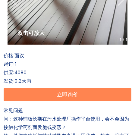
户
招
商
联
聘
合
系
作
方
双击可放大
1
/
1
式
价格:面议
起订:1
供应:4080
发货:0.2天内
立即询价
常见问题
问：这种铺板长期在污水处理厂操作平台使用，会不会因为
接触化学药剂而发脆或变形？