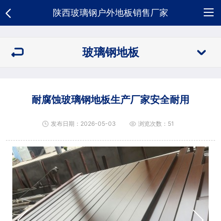
陕西玻璃钢户外地板销售厂家
网
玻璃钢地板
站
关
首
于
玻
耐腐蚀玻璃钢地板生产厂家安全耐用
页
我
璃
新
发布日期：2026-05-03
浏览次数：51
们
钢
闻
荣
地
资
誉
合
板
讯
资
作
人
质
客
才
招