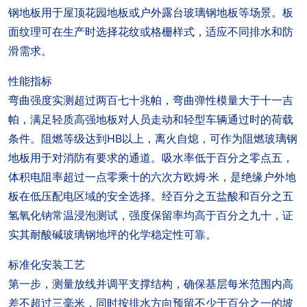
钢地板用于屋顶花园地板或户外露台玻璃钢地板等场景。板
面纹理可在生产时选择花纹或格栅样式，适应不同排水和防
滑需求。
性能指标
弯曲强度实测超过两百七十兆帕，弯曲弹性模量大于十一吉
帕，满足轻质高强地板对人员走动和轻型车辆通过时的荷载
条件。阻燃等级达到HB以上，离火自熄，可作为阻燃玻璃钢
地板用于对消防有要求的通道。吸水率低于百分之零点五，
体积电阻率超过一点零乘十的六次方欧姆·米，是绝缘户外地
板在低压配电区域的安全选择。经百分之五盐酸和百分之五
氢氧化钠常温浸泡测试，强度保留率均高于百分之九十，证
实其耐酸碱玻璃钢地坪的化学稳定性可靠。
标准化安装工艺
第一步，测量放线并调平支撑结构，确保基层每米范围内高
差不超过三毫米，同时按排水方向预留不少于百分之一的坡