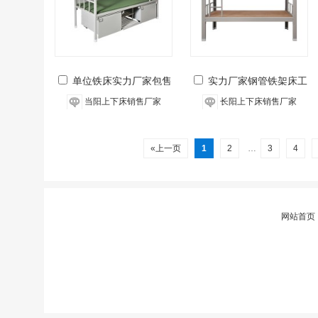
单位铁床实力厂家包售
实力厂家钢管铁架床工
后
程价
当阳上下床销售厂家
长阳上下床销售厂家
«上一页
1
2
…
3
4
网站首页