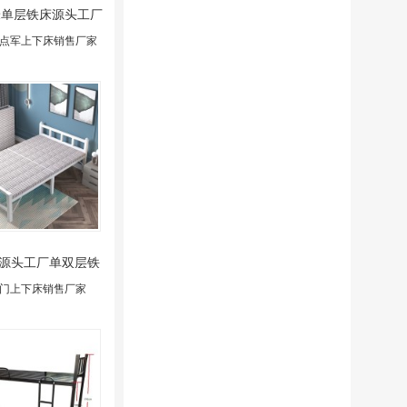
2米单层铁床源头工厂
包运输
点军上下床销售厂家
源头工厂单双层铁
床批发价
门上下床销售厂家