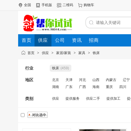
全国
手机版
二维码
购物车
首页
供应
公司
资讯
招商
首页
>
供应
>
家居/家装
>
家具
>
铁床
行业
铁床
(459)
地区
北京
天津
河北
山西
内蒙古
辽宁
湖南
广东
广西
海南
重庆
四川
类别
供应
提供服务
供应二手
提供加工
提