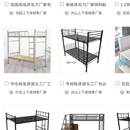
加固高低床实力厂家包
角铁床实力厂家明码标
1.
运输
价
当阳上下床销售厂家
兴山上下床销售厂家
宜昌
学生铁架床源头工厂工
学校铁床源头工厂包运
宜昌
程价
输
巴东上下床销售厂家
兴山上下床销售厂家
荆