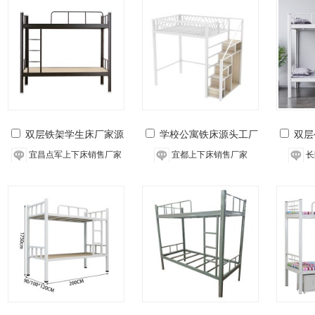
双层铁架学生床厂家源
学校公寓铁床源头工厂
双层
头工厂
支持定制
宜昌点军上下床销售厂家
宜都上下床销售厂家
长