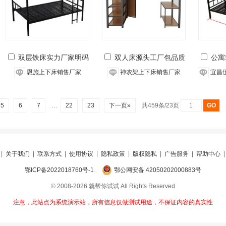
双层铁床实力厂家明码
双人床源头工厂包品质
公寓
标价
恩施上下床销售厂家
神农架上下床销售厂家
宜昌
5
6
7
…
22
23
下一页»
共459条/23页
|
关于我们
|
联系方式
|
使用协议
|
隐私政策
|
版权隐私
|
广告服务
|
帮助中心
鄂ICP备2022018760号-1
鄂公网安备 42050202000883号
© 2008-2026 就帮你试试 All Rights Reserved
注意，此站点为系统演示站，所有信息仅做测试用途，不保证内容的真实性