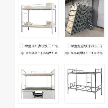
学生床厂家源头工厂包
学生组合铁床源头工厂
运输
支持定制
宜昌猇亭上下床销售厂家
宜昌葛洲坝上下铁床销售厂
家