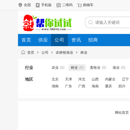
全国
手机版
二维码
购物车
首页
供应
公司
资讯
招商
首页
>
公司
>
农林牧渔业
>
林业
行业
农业
(0)
林业
(0)
畜牧业
(0)
渔业
(0)
地区
北京
天津
河北
山西
内蒙古
辽宁
湖南
广东
广西
海南
重庆
四川
网站首页