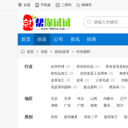
全国
手机版
二维码
购物车
首页
供应
公司
资讯
招商
首页
>
供应
>
纺织/皮革
>
针织面料
行业
化学纤维
(0)
库存纺织品
(0)
库存皮革及制
纺织品加工
(0)
非织造及工业用布
(0)
棉类
皮革加工
(0)
皮革
(0)
人造毛皮
(0)
功能
毛纺系列面料
(0)
复合面料
(0)
绣花布
(0)
地区
北京
天津
河北
山西
内蒙古
辽宁
湖南
广东
广西
海南
重庆
四川
类别
供应
提供服务
供应二手
提供加工
提