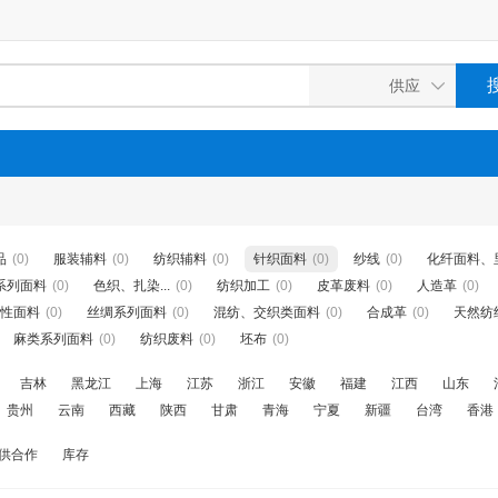
品
(0)
服装辅料
(0)
纺织辅料
(0)
针织面料
(0)
纱线
(0)
化纤面料、
系列面料
(0)
色织、扎染...
(0)
纺织加工
(0)
皮革废料
(0)
人造革
(0)
性面料
(0)
丝绸系列面料
(0)
混纺、交织类面料
(0)
合成革
(0)
天然纺
麻类系列面料
(0)
纺织废料
(0)
坯布
(0)
吉林
黑龙江
上海
江苏
浙江
安徽
福建
江西
山东
贵州
云南
西藏
陕西
甘肃
青海
宁夏
新疆
台湾
香港
供合作
库存