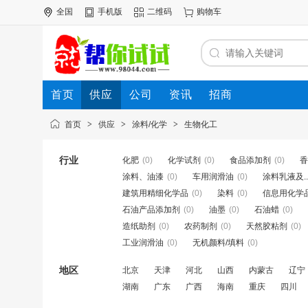
全国
手机版
二维码
购物车
首页
供应
公司
资讯
招商
首页
>
供应
>
涂料/化学
>
生物化工
行业
化肥
(0)
化学试剂
(0)
食品添加剂
(0)
香
涂料、油漆
(0)
车用润滑油
(0)
涂料乳液及..
建筑用精细化学品
(0)
染料
(0)
信息用化学
石油产品添加剂
(0)
油墨
(0)
石油蜡
(0)
造纸助剂
(0)
农药制剂
(0)
天然胶粘剂
(0)
工业润滑油
(0)
无机颜料/填料
(0)
地区
北京
天津
河北
山西
内蒙古
辽宁
湖南
广东
广西
海南
重庆
四川