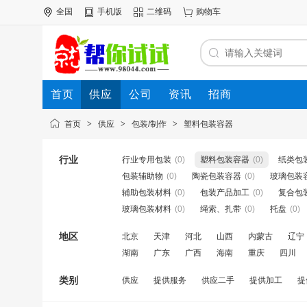
全国
手机版
二维码
购物车
首页
供应
公司
资讯
招商
首页
>
供应
>
包装/制作
>
塑料包装容器
行业
行业专用包装
(0)
塑料包装容器
(0)
纸类包
包装辅助物
(0)
陶瓷包装容器
(0)
玻璃包装
辅助包装材料
(0)
包装产品加工
(0)
复合包
玻璃包装材料
(0)
绳索、扎带
(0)
托盘
(0)
地区
北京
天津
河北
山西
内蒙古
辽宁
湖南
广东
广西
海南
重庆
四川
类别
供应
提供服务
供应二手
提供加工
提