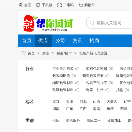
全国
手机版
二维码
购物车
首页
供应
公司
资讯
招商
首页
>
供应
>
包装/制作
>
包装产品代理加盟
行业
行业专用包装
(0)
塑料包装容器
(0)
纸类包
包装辅助物
(0)
陶瓷包装容器
(0)
玻璃包装
辅助包装材料
(0)
包装产品加工
(0)
复合包
玻璃包装材料
(0)
绳索、扎带
(0)
托盘
(0)
地区
北京
天津
河北
山西
内蒙古
辽宁
湖南
广东
广西
海南
重庆
四川
类别
供应
提供服务
供应二手
提供加工
提