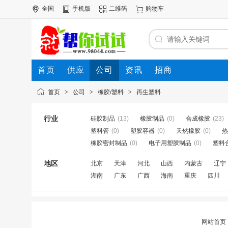
全国
手机版
二维码
购物车
首页
供应
公司
资讯
招商
首页
>
公司
>
橡胶/塑料
>
再生塑料
行业
硅胶制品
(13)
橡胶制品
(0)
合成橡胶
(23)
塑料管
(0)
塑胶容器
(0)
天然橡胶
(0)
热
橡胶密封制品
(0)
电子用塑胶制品
(0)
塑料
地区
北京
天津
河北
山西
内蒙古
辽宁
湖南
广东
广西
海南
重庆
四川
网站首页