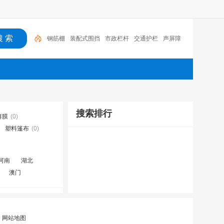
钢筋棚
装配式围挡
市政栏杆
交通护栏
声屏障
搜索排行
薄膜
(0)
塑料篷布
(0)
河南
湖北
澳门
|
网站地图