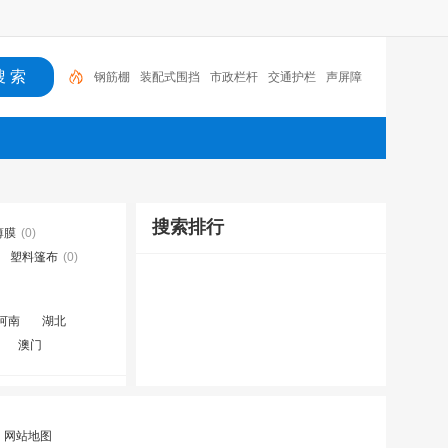
钢筋棚
装配式围挡
市政栏杆
交通护栏
声屏障
搜索排行
薄膜
(0)
塑料篷布
(0)
河南
湖北
澳门
|
网站地图