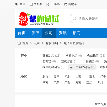
全国
手机版
二维码
购物车
首页
供应
公司
资讯
招商
首页
>
公司
>
橡胶/塑料
>
电子用塑胶制品
行业
硅胶制品
(13)
橡胶制品
(0)
合成橡胶
(23)
塑料管
(0)
塑胶容器
(0)
天然橡胶
(0)
热
橡胶密封制品
(0)
电子用塑胶制品
(0)
塑料
地区
北京
天津
河北
山西
内蒙古
辽宁
湖南
广东
广西
海南
重庆
四川
网站首页