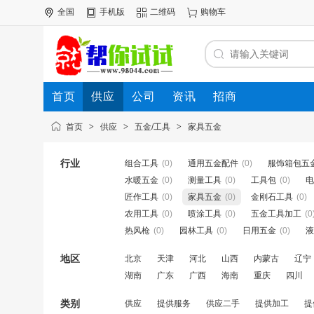
全国
手机版
二维码
购物车
首页
供应
公司
资讯
招商
首页
>
供应
>
五金/工具
>
家具五金
行业
组合工具
(0)
通用五金配件
(0)
服饰箱包五
水暖五金
(0)
测量工具
(0)
工具包
(0)
电
匠作工具
(0)
家具五金
(0)
金刚石工具
(0)
农用工具
(0)
喷涂工具
(0)
五金工具加工
(0
热风枪
(0)
园林工具
(0)
日用五金
(0)
液
地区
北京
天津
河北
山西
内蒙古
辽宁
湖南
广东
广西
海南
重庆
四川
类别
供应
提供服务
供应二手
提供加工
提