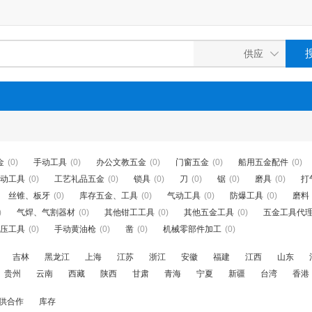
金
(0)
手动工具
(0)
办公文教五金
(0)
门窗五金
(0)
船用五金配件
(0)
动工具
(0)
工艺礼品五金
(0)
锁具
(0)
刀
(0)
锯
(0)
磨具
(0)
打
丝锥、板牙
(0)
库存五金、工具
(0)
气动工具
(0)
防爆工具
(0)
磨料
)
气焊、气割器材
(0)
其他钳工工具
(0)
其他五金工具
(0)
五金工具代
压工具
(0)
手动黄油枪
(0)
凿
(0)
机械零部件加工
(0)
吉林
黑龙江
上海
江苏
浙江
安徽
福建
江西
山东
贵州
云南
西藏
陕西
甘肃
青海
宁夏
新疆
台湾
香港
供合作
库存