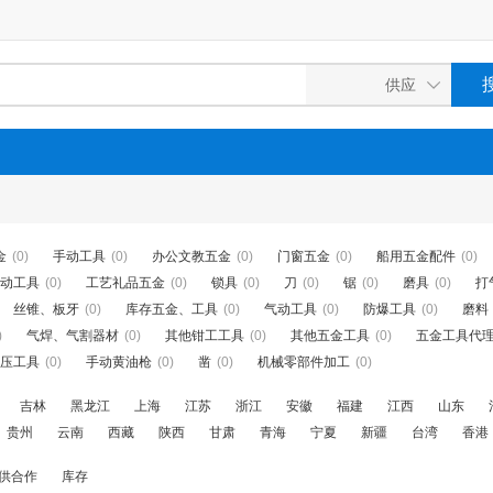
金
(0)
手动工具
(0)
办公文教五金
(0)
门窗五金
(0)
船用五金配件
(0)
动工具
(0)
工艺礼品五金
(0)
锁具
(0)
刀
(0)
锯
(0)
磨具
(0)
打
丝锥、板牙
(0)
库存五金、工具
(0)
气动工具
(0)
防爆工具
(0)
磨料
)
气焊、气割器材
(0)
其他钳工工具
(0)
其他五金工具
(0)
五金工具代
压工具
(0)
手动黄油枪
(0)
凿
(0)
机械零部件加工
(0)
吉林
黑龙江
上海
江苏
浙江
安徽
福建
江西
山东
贵州
云南
西藏
陕西
甘肃
青海
宁夏
新疆
台湾
香港
供合作
库存