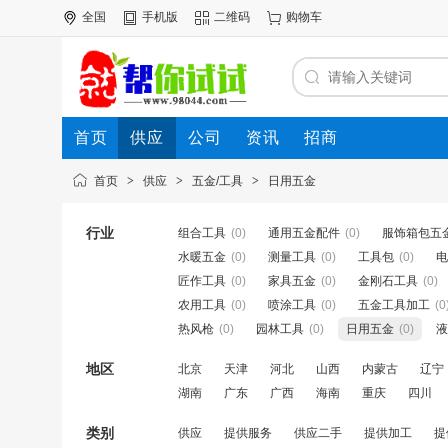
全国
手机版
二维码
购物车
首页
供应
公司
资讯
招商
首页
>
供应
>
五金/工具
>
日用五金
行业
组合工具
(0)
通用五金配件
(0)
服饰箱包五
水暖五金
(0)
测量工具
(0)
工具包
(0)
电
匠作工具
(0)
家具五金
(0)
金刚石工具
(0)
农用工具
(0)
喷涂工具
(0)
五金工具加工
(0
热风枪
(0)
园林工具
(0)
日用五金
(0)
液
地区
北京
天津
河北
山西
内蒙古
辽宁
湖南
广东
广西
海南
重庆
四川
类别
供应
提供服务
供应二手
提供加工
提