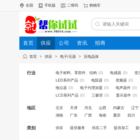
全国
手机版
二维码
购物车
首页
供应
公司
资讯
招商
首页
>
供应
>
电子/元器
>
压电晶体
行业
电子材料、零部件、结构
(0)
电感器
(0)
变
LED系列产品
(0)
电阻器
(0)
变频器
(0)
电位器
(0)
电子代理加盟
(0)
电声器件
(0)
LCD系列产品
(0)
三极管
(0)
显示器件
(0)
地区
北京
天津
河北
山西
内蒙古
辽宁
湖南
广东
广西
海南
重庆
四川
类别
供应
提供服务
供应二手
提供加工
提