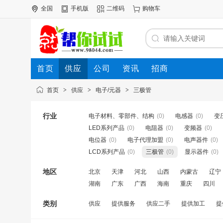
全国
手机版
二维码
购物车
首页
供应
公司
资讯
招商
首页
>
供应
>
电子/元器
>
三极管
行业
电子材料、零部件、结构
(0)
电感器
(0)
变
LED系列产品
(0)
电阻器
(0)
变频器
(0)
电位器
(0)
电子代理加盟
(0)
电声器件
(0)
LCD系列产品
(0)
三极管
(0)
显示器件
(0)
地区
北京
天津
河北
山西
内蒙古
辽宁
湖南
广东
广西
海南
重庆
四川
类别
供应
提供服务
供应二手
提供加工
提