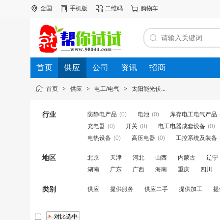
全国
手机版
二维码
购物车
首页
供应
公司
资讯
招商
首页
>
供应
>
电工/电气
>
太阳能光伏...
行业
防静电产品
(0)
电池
(0)
库存电工电气产品
充电器
(0)
开关
(0)
电工电器成套设备
(0)
电热设备
(0)
高压电器
(0)
工控系统及装备
地区
北京
天津
河北
山西
内蒙古
辽宁
湖南
广东
广西
海南
重庆
四川
类别
供应
提供服务
供应二手
提供加工
提