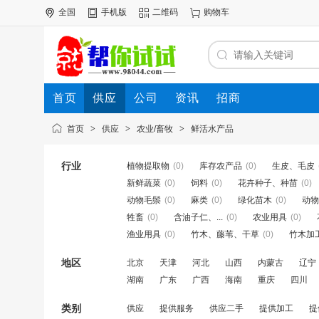
全国
手机版
二维码
购物车
首页
供应
公司
资讯
招商
首页
>
供应
>
农业/畜牧
>
鲜活水产品
行业
植物提取物
(0)
库存农产品
(0)
生皮、毛皮
新鲜蔬菜
(0)
饲料
(0)
花卉种子、种苗
(0)
动物毛鬃
(0)
麻类
(0)
绿化苗木
(0)
动物
牲畜
(0)
含油子仁、...
(0)
农业用具
(0)
渔业用具
(0)
竹木、藤苇、干草
(0)
竹木加
地区
北京
天津
河北
山西
内蒙古
辽宁
湖南
广东
广西
海南
重庆
四川
类别
供应
提供服务
供应二手
提供加工
提