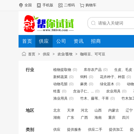
全国
手机版
二维码
购物车
首页
供应
公司
资讯
招商
首页
>
供应
>
农业/畜牧
>
咖啡豆、可可豆
行业
植物提取物
(0)
库存农产品
(0)
生皮、毛皮
新鲜蔬菜
(0)
饲料
(0)
花卉种子、种苗
(0)
动物毛鬃
(0)
麻类
(0)
绿化苗木
(0)
动物
牲畜
(0)
含油子仁、...
(0)
农业用具
(0)
渔业用具
(0)
竹木、藤苇、干草
(0)
竹木加
地区
北京
天津
河北
山西
内蒙古
辽宁
湖南
广东
广西
海南
重庆
四川
类别
供应
提供服务
供应二手
提供加工
提