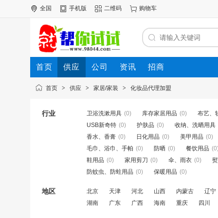
全国
手机版
二维码
购物车
首页
供应
公司
资讯
招商
首页
>
供应
>
家居/家装
>
化妆品代理加盟
行业
卫浴洗漱用具
(0)
库存家居用品
(0)
布艺、
USB新奇特
(0)
护肤品
(0)
收纳、洗晒用具
香水、香膏
(0)
日化用品
(0)
美甲用品
(0)
毛巾、浴巾、手帕
(0)
防晒
(0)
餐饮用品
(0
鞋用品
(0)
家用剪刀
(0)
伞、雨衣
(0)
熨
防蚊虫、防蛀用品
(0)
保暖用品
(0)
地区
北京
天津
河北
山西
内蒙古
辽宁
湖南
广东
广西
海南
重庆
四川