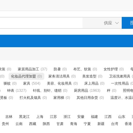
软装
(0)
家居用品加工
(37)
防暑
(0)
布艺、软装
(0)
女性护理
(0)
(0)
化妆品代理加盟
(0)
家务清洁用具
(0)
美发造型
(0)
卫浴洗漱用具
驱蚊
(0)
家具
(504)
美容、化妆用具
(0)
床上用品
(0)
一次性用品
(
)
钟表
(1327)
针线、别针、缝纫
(0)
厨房用品
(1963)
秤
(0)
照明
烫板
(0)
打火机及烟具
(0)
家用梯
(0)
其他日用杂货
(0)
温度计、水温
吉林
黑龙江
上海
江苏
浙江
安徽
福建
江西
山东
贵州
云南
西藏
陕西
甘肃
青海
宁夏
新疆
台湾
香港