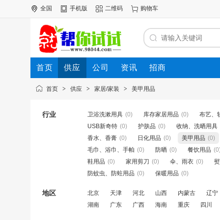
全国
手机版
二维码
购物车
首页
供应
公司
资讯
招商
首页
>
供应
>
家居/家装
>
美甲用品
行业
卫浴洗漱用具
(0)
库存家居用品
(0)
布艺、
USB新奇特
(0)
护肤品
(0)
收纳、洗晒用具
香水、香膏
(0)
日化用品
(0)
美甲用品
(0)
毛巾、浴巾、手帕
(0)
防晒
(0)
餐饮用品
(0
鞋用品
(0)
家用剪刀
(0)
伞、雨衣
(0)
熨
防蚊虫、防蛀用品
(0)
保暖用品
(0)
地区
北京
天津
河北
山西
内蒙古
辽宁
湖南
广东
广西
海南
重庆
四川