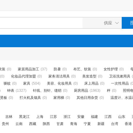
软装
(0)
家居用品加工
(37)
防暑
(0)
布艺、软装
(0)
女性护理
(0)
(0)
化妆品代理加盟
(0)
家务清洁用具
(0)
美发造型
(0)
卫浴洗漱用具
驱蚊
(0)
家具
(504)
美容、化妆用具
(0)
床上用品
(0)
一次性用品
(
)
钟表
(1327)
针线、别针、缝纫
(0)
厨房用品
(1963)
秤
(0)
照明
烫板
(0)
打火机及烟具
(0)
家用梯
(0)
其他日用杂货
(0)
温度计、水温
吉林
黑龙江
上海
江苏
浙江
安徽
福建
江西
山东
贵州
云南
西藏
陕西
甘肃
青海
宁夏
新疆
台湾
香港