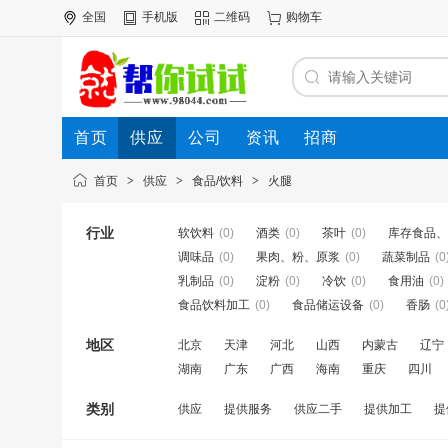
全国
手机版
二维码
购物车
首页
供应
公司
资讯
招商
首页
>
供应
>
食品/饮料
>
火腿
行业
软饮料
(0)
酒类
(0)
茶叶
(0)
库存食品、
调味品
(0)
果肉、粉、原浆
(0)
蔬菜制品
(0
乳制品
(0)
淀粉
(0)
冷饮
(0)
食用油
(0)
食品饮料加工
(0)
食品储运设备
(0)
香肠
(0
地区
北京
天津
河北
山西
内蒙古
辽宁
湖南
广东
广西
海南
重庆
四川
类别
供应
提供服务
供应二手
提供加工
提