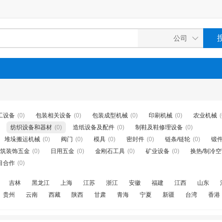
工设备
(0)
包装相关设备
(0)
包装成型机械
(0)
印刷机械
(0)
农业机械
(
纺织设备和器材
(0)
造纸设备及配件
(0)
制鞋及鞋修理设备
(0)
堆垛搬运机械
(0)
阀门
(0)
模具
(0)
密封件
(0)
链条/链轮
(0)
锻
筑装饰五金
(0)
日用五金
(0)
金刚石工具
(0)
矿业设备
(0)
换热/制冷
目合作
(0)
吉林
黑龙江
上海
江苏
浙江
安徽
福建
江西
山东
贵州
云南
西藏
陕西
甘肃
青海
宁夏
新疆
台湾
香港