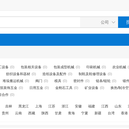
工设备
(0)
包装相关设备
(0)
包装成型机械
(0)
印刷机械
(0)
农业机械
(
纺织设备和器材
(0)
造纸设备及配件
(0)
制鞋及鞋修理设备
(0)
堆垛搬运机械
(0)
阀门
(0)
模具
(0)
密封件
(0)
链条/链轮
(0)
锻
筑装饰五金
(0)
日用五金
(0)
金刚石工具
(0)
矿业设备
(0)
换热/制冷
目合作
(0)
吉林
黑龙江
上海
江苏
浙江
安徽
福建
江西
山东
贵州
云南
西藏
陕西
甘肃
青海
宁夏
新疆
台湾
香港