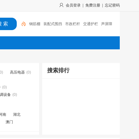
会员登录
|
免费注册
|
忘记密码
钢筋棚
装配式围挡
市政栏杆
交通护栏
声屏障
搜索排行
0)
高压电器
(0)
件
(0)
空调设备
(0)
河南
湖北
澳门